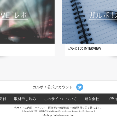
ガルポ！ズ INTERVIEW
ガルポ！公式アカウント
受付
取材申し込み
このサイトについて
運営会社
プラ
当サイトの内容、テキスト、画像等の無断転載・無断使用を固く禁じます。
©︎ Copyright 2021 GALPO! / MadHoneyEntertainmentSystem And Publishment &
Mashup Entertainment Inc.