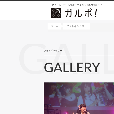
メ
アイドル・ガールズポップ＆ロック専門情報サイト
イ
ン
コ
ン
ホーム
フォトギャラリー
テ
ン
GAL
ツ
に
フォトギャラリー
移
動
GALLERY