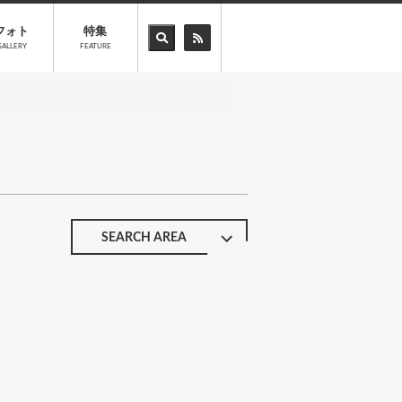
フォト
特集
GALLERY
FEATURE
SEARCH AREA