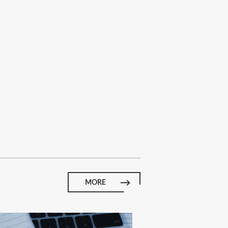
E
MORE