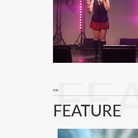
FE
特集
FEATURE