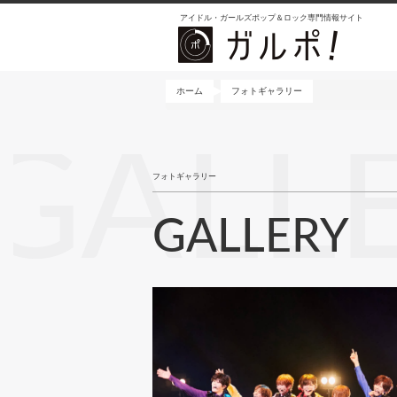
メ
アイドル・ガールズポップ＆ロック専門情報サイト
イ
ン
コ
ン
ホーム
フォトギャラリー
テ
ン
GALL
ツ
に
フォトギャラリー
移
動
GALLERY