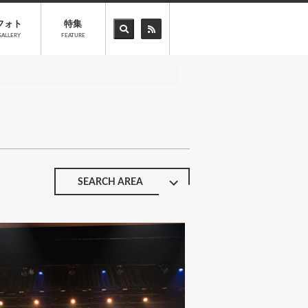
フォト
特集
GALLERY
FEATURE
SEARCH AREA