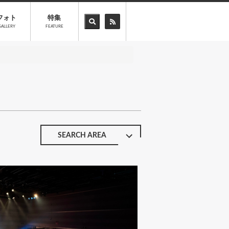
フォト
特集
GALLERY
FEATURE
SEARCH AREA