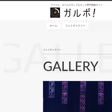
メ
アイドル・ガールズポップ＆ロック専門情報サイト
イ
ン
コ
ン
ホーム
フォトギャラリー
テ
ン
GALL
ツ
に
フォトギャラリー
移
動
GALLERY