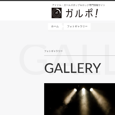
メ
アイドル・ガールズポップ＆ロック専門情報サイト
イ
ン
コ
ン
ホーム
フォトギャラリー
テ
ン
GAL
ツ
に
フォトギャラリー
移
動
GALLERY