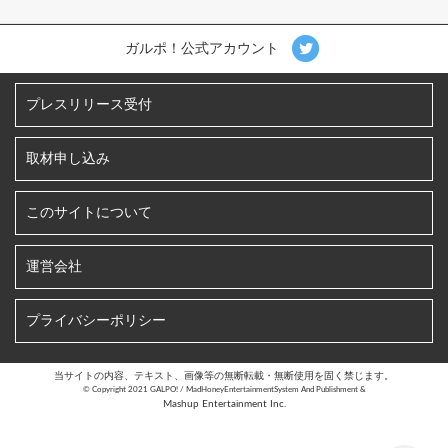
ガルポ！公式アカウント
プレスリリース受付
取材申し込み
このサイトについて
運営会社
プライバシーポリシー
当サイトの内容、テキスト、画像等の無断転載・無断使用を固く禁じます。
©︎ Copyright 2021 GALPO! / MadHoneyEntertainmentSystem And Publishment &
Mashup Entertainment Inc.