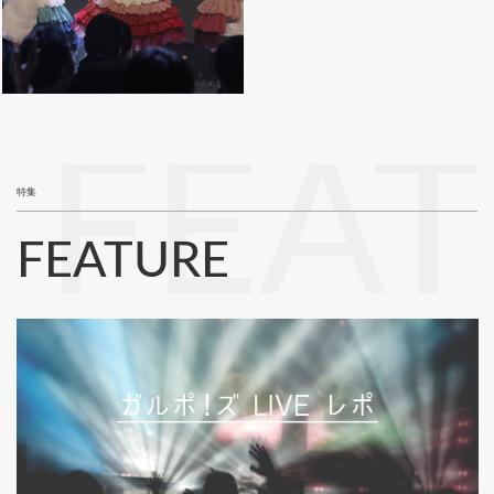
FEA
特集
FEATURE