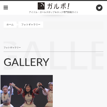
メ
イ
アイドル・ガールズポップ＆ロック専門情報サイト
ン
コ
ン
ホーム
フォトギャラリー
テ
ン
GALL
ツ
に
フォトギャラリー
移
動
GALLERY