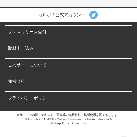
ガルポ！公式アカウント
プレスリリース受付
取材申し込み
このサイトについて
運営会社
プライバシーポリシー
当サイトの内容、テキスト、画像等の無断転載・無断使用を固く禁じます。
©︎ Copyright 2021 GALPO! / MadHoneyEntertainmentSystem And Publishment &
Mashup Entertainment Inc.