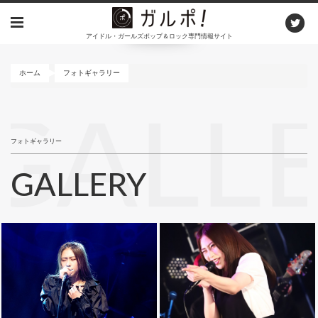
メ
イ
アイドル・ガールズポップ＆ロック専門情報サイト
ン
コ
ン
ホーム
フォトギャラリー
テ
ン
GALL
ツ
に
フォトギャラリー
移
動
GALLERY