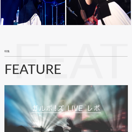
FEA
特集
FEATURE