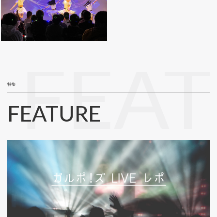
FEA
特集
FEATURE