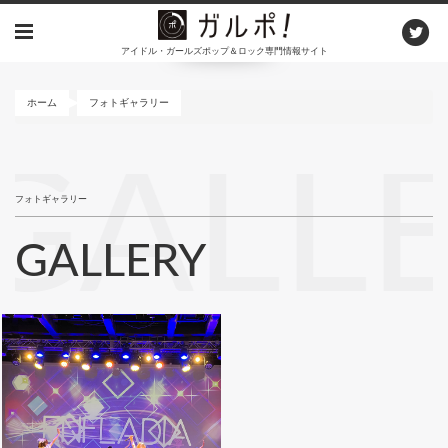
メ
イ
アイドル・ガールズポップ＆ロック専門情報サイト
ン
コ
ン
ホーム
フォトギャラリー
テ
ン
GALL
ツ
に
フォトギャラリー
移
動
GALLERY