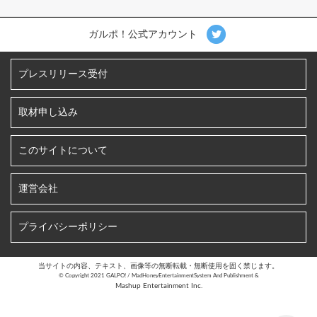
ガルポ！公式アカウント
プレスリリース受付
取材申し込み
このサイトについて
運営会社
プライバシーポリシー
当サイトの内容、テキスト、画像等の無断転載・無断使用を固く禁じます。
©︎ Copyright 2021 GALPO! / MadHoneyEntertainmentSystem And Publishment &
Mashup Entertainment Inc.