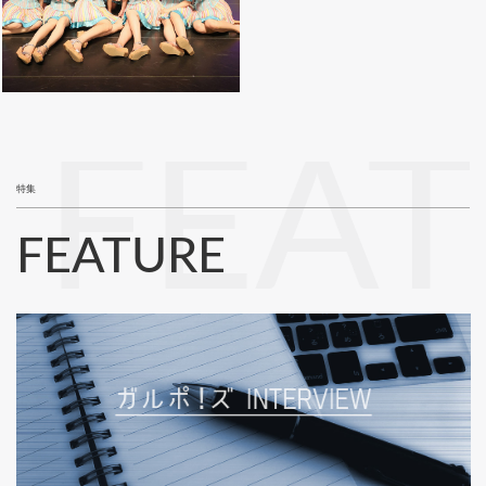
FEA
特集
FEATURE