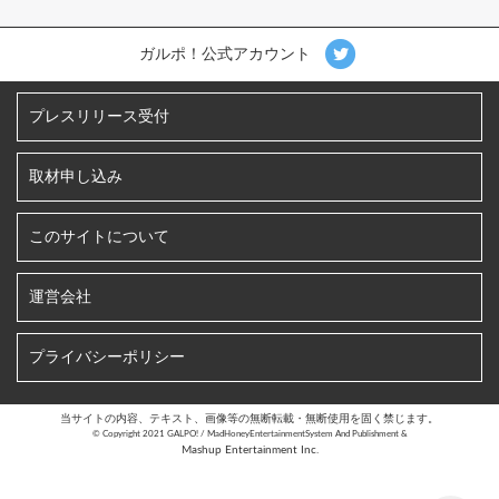
ガルポ！公式アカウント
プレスリリース受付
取材申し込み
このサイトについて
運営会社
プライバシーポリシー
当サイトの内容、テキスト、画像等の無断転載・無断使用を固く禁じます。
©︎ Copyright 2021 GALPO! / MadHoneyEntertainmentSystem And Publishment &
Mashup Entertainment Inc.