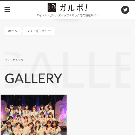
メ
イ
アイドル・ガールズポップ＆ロック専門情報サイト
ン
コ
ン
ホーム
フォトギャラリー
テ
ン
GALL
ツ
に
フォトギャラリー
移
動
GALLERY