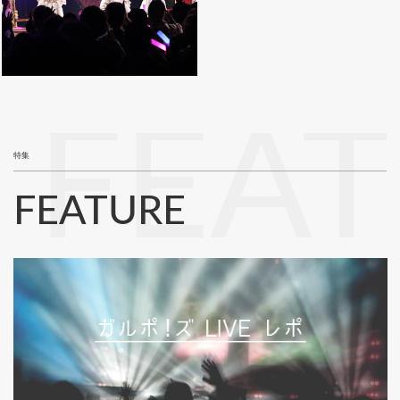
FEA
特集
FEATURE