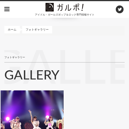
メ
イ
アイドル・ガールズポップ＆ロック専門情報サイト
ン
コ
ン
ホーム
フォトギャラリー
テ
ン
GALL
ツ
に
フォトギャラリー
移
動
GALLERY