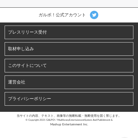
ガルポ！公式アカウント
プレスリリース受付
取材申し込み
このサイトについて
運営会社
プライバシーポリシー
当サイトの内容、テキスト、画像等の無断転載・無断使用を固く禁じます。
©︎ Copyright 2021 GALPO! / MadHoneyEntertainmentSystem And Publishment &
Mashup Entertainment Inc.