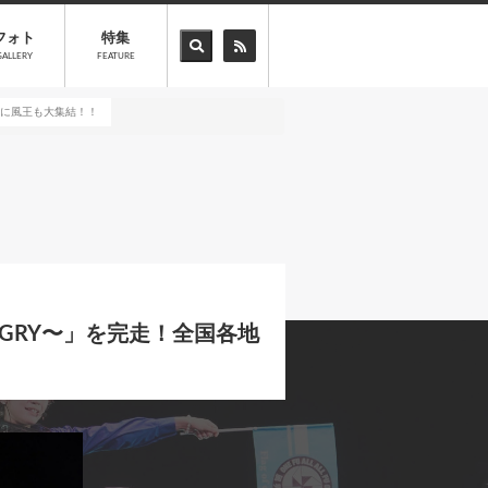
フォト
特集
GALLERY
FEATURE
と共に風王も大集結！！
NGRY〜」を完走！全国各地