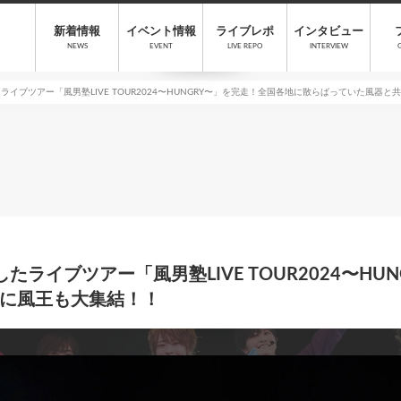
新着情報
イベント情報
ライブレポ
インタビュー
NEWS
EVENT
LIVE REPO
INTERVIEW
イブツアー「風男塾LIVE TOUR2024〜HUNGRY〜」を完走！全国各地に散らばっていた風器
ライブツアー「風男塾LIVE TOUR2024〜HU
に風王も大集結！！