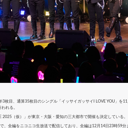
3枚目、通算35枚目のシングル「イッサイガッサイI LOVE YOU」を
行われる。
E 2025（仮）」が東京・大阪・愛知の三大都市で開催も決定している。
beで、全編をニコニコ生放送で配信しており、全編は12月14日23時5