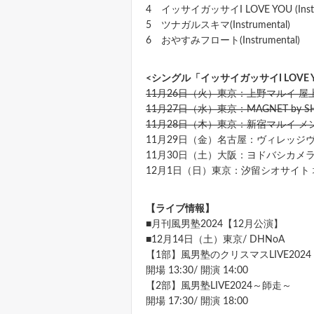
4 イッサイガッサイI LOVE YOU (Instr
5 ツナガルスキマ(Instrumental)
6 おやすみフロート(Instrumental)
<シングル「イッサイガッサイI LOV
11月26日（火）東京：上野マルイ 
11月27日（水）東京：MAGNET by SH
11月28日（木）東京：新宿マルイ メ
11月29日（金）名古屋：ヴィレッジ
11月30日（土）大阪：ヨドバシカメラマ
12月1日（日）東京：汐留シオサイト
【ライブ情報】
■月刊風男塾2024【12月公演】
■12月14日（土）東京/ DHNoA
【1部】風男塾のクリスマスLIVE2024
開場 13:30/ 開演 14:00
【2部】風男塾LIVE2024～師走～
開場 17:30/ 開演 18:00