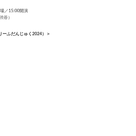
場／15:00開演
渋谷）
りーふだんじゅく2024）＞