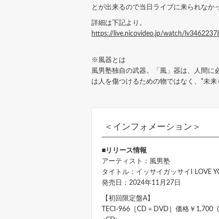
とが出来るので当日ライブに来られなか
詳細は下記より。
https://live.nicovideo.jp/watch/lv3462237
※風器とは
風男塾独自の武器。「風」器は、人間に
は人を傷つけるための物ではなく、“未来
＜インフォメーション＞
■リリース情報
アーティスト：風男塾
タイトル：イッサイガッサイI LOVE Y
発売日：2024年11月27日
【初回限定盤A】
TECI-966［CD＋DVD］価格￥1,700 