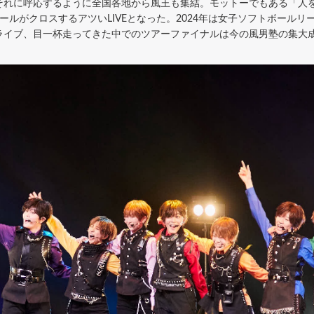
それに呼応するように全国各地から風王も集結。モットーでもある「人
ールがクロスするアツいLIVEとなった。2024年は女子ソフトボール
ライブ、目一杯走ってきた中でのツアーファイナルは今の風男塾の集大