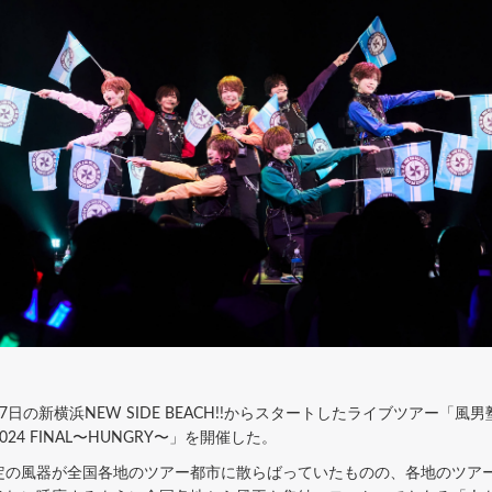
新横浜NEW SIDE BEACH!!からスタートしたライブツアー「風男塾LI
024 FINAL〜HUNGRY〜」を開催した。
定の風器が全国各地のツアー都市に散らばっていたものの、各地のツア