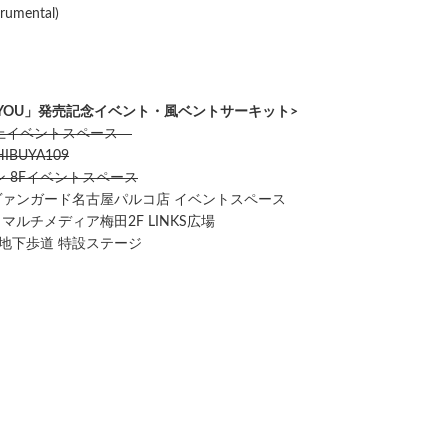
umental)
E YOU」発売記念イベント・風ベントサーキット>
屋上イベントスペース
IBUYA109
ン 8Fイベントスペース
ヴァンガード名古屋パルコ店 イベントスペース
ルチメディア梅田2F LINKS広場
 地下歩道 特設ステージ