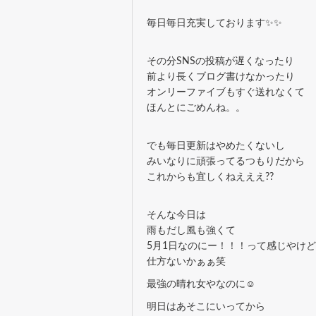
毎日毎日充実しております✨✨
その分SNSの投稿が遅くなったり
前より長くブログ書けなかったり
オンリーファイブもすぐ送れなくて
ほんとにごめんね。。
でも毎日更新はやめたくないし
みいなりに頑張ってるつもりだから
これからも宜しくねえええ??
そんな今日は
雨もだし風も強くて
5月1日なのにー！！！って感じやけど
仕方ないかぁぁ笑
最強の晴れ女やなのに☺️
明日はあそこにいってから