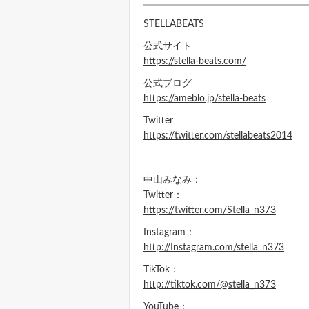
STELLABEATS
公式サイト
https://stella-beats.com/
公式ブログ
https://ameblo.jp/stella-beats
Twitter
https://twitter.com/stellabeats2014
中山みなみ：
Twitter：
https://twitter.com/Stella_n373
Instagram：
http://Instagram.com/stella_n373
TikTok：
http://tiktok.com/@stella_n373
YouTube：