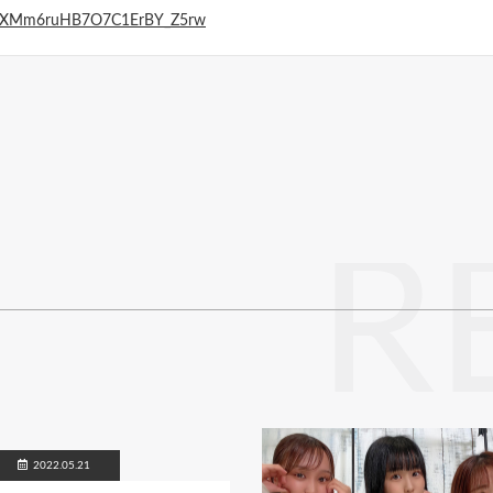
/UCXMm6ruHB7O7C1ErBY_Z5rw
R
2022.05.21