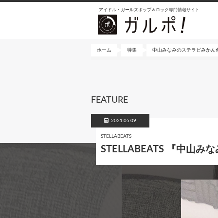
メ
アイドル・ガールズポップ＆ロック専門情報サイト
イ
ン
コ
ン
ホーム
特集
中山みなみのステラビみかん
テ
ン
ツ
に
FEATURE
移
動
2021.05.09
STELLABEATS
STELLABEATS 『中山み