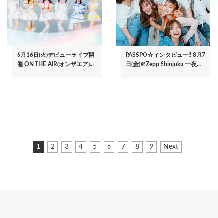
6月16日(火)デビューライブ開
PASSPO☆インタビュー!! 8月7
催 ON THE AIR(オンザエア)…
日(金)＠Zepp Shinjuku 一夜…
ペ
カ
1
ペ
2
ペ
3
ペ
4
ペ
5
ペ
6
ペ
7
ペ
8
ペ
9
次
Next
ー
レ
ー
ー
ー
ー
ー
ー
ー
ー
ペ
ジ
ン
ジ
ジ
ジ
ジ
ジ
ジ
ジ
ジ
ー
ト
ジ
送
ペ
り
ー
ジ