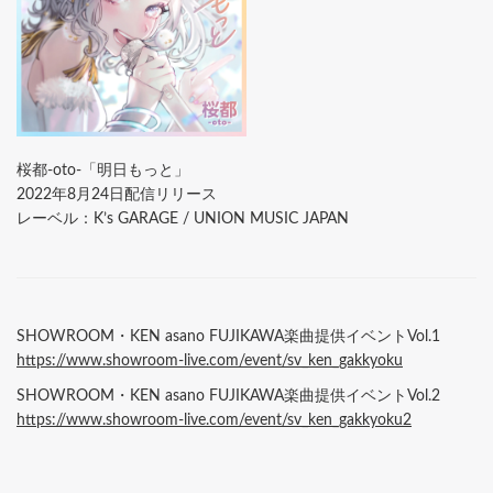
桜都-oto-「明日もっと」
2022年8月24日配信リリース
レーベル：K’s GARAGE / UNION MUSIC JAPAN
SHOWROOM・KEN asano FUJIKAWA楽曲提供イベントVol.1
https://www.showroom-live.com/event/sv_ken_gakkyoku
SHOWROOM・KEN asano FUJIKAWA楽曲提供イベントVol.2
https://www.showroom-live.com/event/sv_ken_gakkyoku2