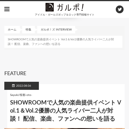
メ
イ
アイドル・ガールズポップ＆ロック専門情報サイト
ン
コ
ン
ホーム
特集
ガルポ！ズ INTERVIEW
テ
SHOWROOMで人気の楽曲提供イベント Vol.1＆Vol.2優勝の人気ライバー二人が対
ン
談！ 配信、楽曲、ファンへの想いを語る
ツ
に
移
動
FEATURE
2022.08.06
Sayuki/桜都-oto-
SHOWROOMで人気の楽曲提供イベント V
ol.1＆Vol.2優勝の人気ライバー二人が対
談！ 配信、楽曲、ファンへの想いを語る