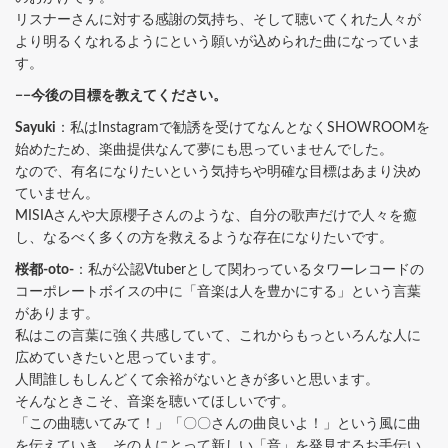
リスナーさんに対する感謝の気持ち、そして聴いてくれた人々が
より明るくなれるようにという願いが込められた曲になっていま
す。
−−今後の目標を教えてください。
Sayuki
：私はInstagramで勧誘を受けてなんとなくSHOWROOMを
始めたため、楽曲提供なんて夢にも思っていませんでした。
なので、有名になりたいという気持ちや明確な目標はあまり決め
ていません。
MISIAさんや大原櫻子さんのような、自分の歌声だけで人々を癒
し、なるべく多くの方を救えるような存在になりたいです。
桜都-oto-
：私が公認Vtuberとして関わっているタワーレコードの
コーポレートボイスの中に「音楽は人を豊かにする」という言葉
があります。
私はこの言葉に強く共感していて、これからもっといろんな人に
広めていきたいと思っています。
人間誰しもしんどくて余裕がないときが多いと思います。
そんなときこそ、音楽を聴いてほしいです。
「この曲聴いてみて！」「〇〇さんの曲良いよ！」という風に曲
を伝えていき、その人にとって新しい「音」を発見するお手伝い