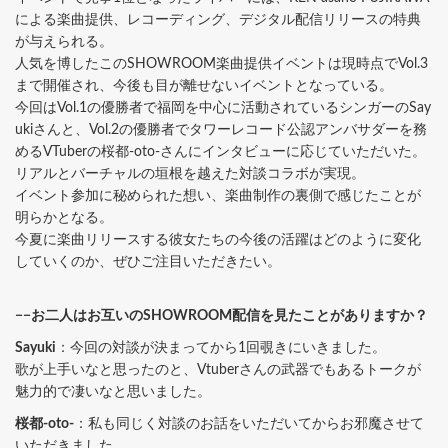
による楽曲提供、レコーディング、デジタル配信リリースの特典
が与えられる。
人気を博したこのSHOWROOM楽曲提供イベントは現時点でVol.3
まで開催され、今後も目が離せないイベントとなっている。
今回はVol.1の優勝者で福岡を中心に活動されているシンガーのSay
ukiさんと、Vol.2の優勝者でタワーレコード公認アンバサダーを務
めるVTuberの桜都-oto-さんにインタビューに応じていただいた。
リアルとバーチャルの垣根を越えた対談コラボが実現。
イベント参加に秘められた想い、楽曲制作の裏側で感じたことが
明らかとなる。
今夏に楽曲リリースする彼女たちの今後の活躍はどのように変化
していくのか、ぜひご注目いただきたい。
−−お二人はお互いのSHOWROOM配信を見たことがありますか？
Sayuki
：今回の対談が決まってから1回覗きにいきました。
歌が上手いなと思ったのと、Vtuberさんの武器でもあるトークが
魅力的で凄いなと思いました。
桜都-oto-
：私も同じく対談のお話をいただいてからお邪魔させて
いただきました。