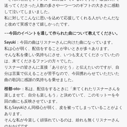
送ってくださった人数の多さや一つ一つのギフトの大きさに感動
して泣いてしまいました。
私に対してこんなに思いを込めて応援してくれる人がいたんだな
と改めて実感できて嬉しかったです。
−−今回のイベントを通して作られた曲について教えてください。
Sayuki
：今回の曲はリスナーさんに向けた曲になっています。
私は心が弱く、配信をすることが辛いときが多々あります。
そんな私を優しい気持ちにさせ、いつも支えてくださっていたの
は、来てくださるファンの方々でした。
リスナーの皆さんに直接「ありがとう」と伝えたいのですが、自
分は言葉で伝えることが苦手なので、今回携わらせていただいた
曲の歌詞に感謝の気持ちを乗せました。
桜都-oto-
：私は、配信をするときに「来てくれたリスナーさんを
楽しませて、自分も楽しもう」と決めていて、このモットーを今
回の曲にも反映させています。
私もSayukiさん同様心が弱く、皮を被ってしまっていることがよく
あります。
そんな私が今楽しく頑張れているのは、紛れも無くリスナーさん
のおかげです。