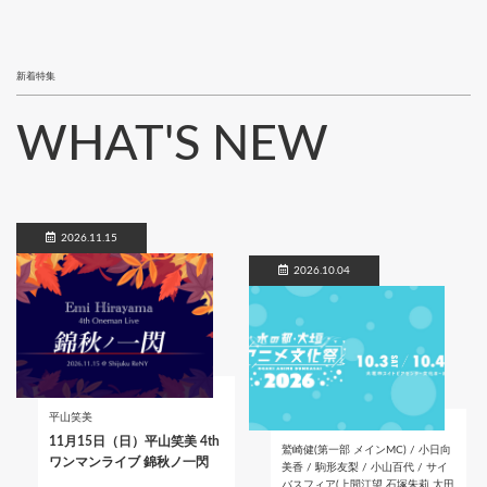
新着特集
WHAT'S NEW
2026.11.15
2026.10.04
平山笑美
11月15日（日）平山笑美 4th
鷲崎健(第一部 メインMC) / 小日向
ワンマンライブ 錦秋ノ一閃
美香 / 駒形友梨 / 小山百代 / サイ
バスフィア(上間江望 石塚朱莉 太田