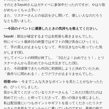
そのときSayukiさんはガチイベに参加中だったのですが、やはり歌
がめちゃくちゃ上手い！
また、リスナーさんとの会話を少し聞いて、優しい人なのだろう
なとも思いました。
−−今回のイベントに優勝したときの気持ちを教えてください。
Sayuki
：順位が確定するまでは全然落ち着きませんでした。
特にイベント最終日の終盤ではギフトの飛び具合にびっくりし
て、手の震えが止まらなくなって、半分泣きながら歌っていた気
がします(笑)。
そしてイベントの時間が終了し、「1位だよ！おめでとう！」とリ
スナーさんから言われてからは大泣きでした(笑)。
また、今回優勝できたら作詞に初挑戦しようと決めていたため、
「曲作りに関われる！」とワクワクが止まりませんでした。
桜都-oto-
：今までこんな大きなポイントを見たことがなかったた
め、びっくりしました。
昔から見てくださっているリスナーさんも「これだけ投げたのは
初めてだった」と仰ってくださって、想いの強さを感じました。
私は配信後にいつもポイントやギフトを送ってくださったリスナ
ーさんの名前をファンルームに書いているのですが、最後の枠で