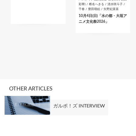
彩華) / 椎名へきる / 清水咲斗子 /
千春 / 豊田萌絵 / 矢野妃菜喜
10月4日(日)「水の都・大垣ア
ニメ文化祭2026」
OTHER ARTICLES
ガルポ！ズ INTERVIEW