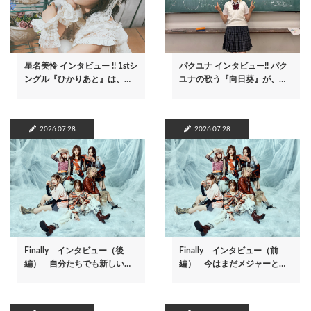
星名美怜 インタビュー !! 1stシ
パクユナ インタビュー!! パク
ングル『ひかりあと』は、…
ユナの歌う『向日葵』が、…
2026.07.28
2026.07.28
Finally インタビュー（後
Finally インタビュー（前
編） 自分たちでも新しい…
編） 今はまだメジャーと…