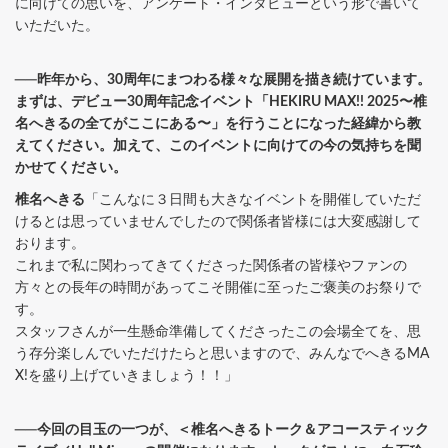
に向けての思いを、アンケート・インタビューという形で書いて
いただいた。
──昨年から、30周年にまつわる様々な展開を描き続けています。
まずは、デビュー30周年記念イベント「HEKIRU MAX!! 2025〜椎
名へきるの全てがここにある〜」を行うことになった経緯から教
えてください。加えて、このイベントに向けての今の気持ちを聞
かせてください。
椎名へきる
「こんなに３日間も大きなイベントを開催していただ
けるとは思っていませんでしたので関係者皆様には大変感謝して
おります。
これまで私に関わってきてくださった関係者の皆様やファンの
方々との長年の時間があってこそ開催に至ったご褒美のお祭りで
す。
スタッフさんが一生懸命準備してくださったこの会場全てを、思
う存分楽しんでいただけたらと思いますので、みんなでへきるMA
X!を盛り上げていきましょう！！」
──今回の目玉の一つが、＜椎名へきるトーク＆アコースティック