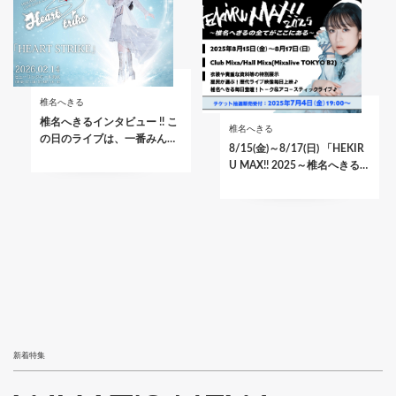
椎名へきる
椎名へきるインタビュー !! こ
椎名へきる
の日のライブは、一番みん…
8/15(金)～8/17(日) 「HEKIR
U MAX!! 2025～椎名へきる…
新着特集