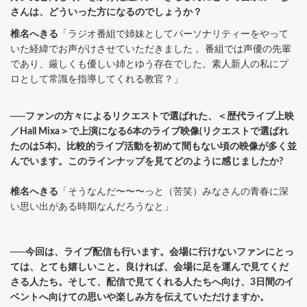
さんは、どういった方になるのでしょうか？
椎名へきる
「ラジオ番組で姉妹としてパーソナリティーをやって
いた経緯でお声がけさせていただきました 。番組では声優の先輩
であり、厳しくも優しい姉とゆう存在でした。素人新人の私にプ
ロとして常識を指導してくれる教官？」
──ファンの方々によるリクエストで選ばれた、＜歴代ライブ上映
／Hall Mixa＞で上演になる6本のライブ映像(リクエストで選ばれ
たのは5本)。比較的ライブ活動を初めて間もない頃の映像が多く並
んでいます。このラインナップを見てどのように感じましたか?
椎名へきる
「そうなんだ〜〜〜っと（苦笑）みなさんの青春に深
い思い出がある時期なんだろうなと」
──今回は、ライブ配信も行います。会場に行けないファンにとっ
ては、とても嬉しいこと。良ければ、会場に足を運んで見てくだ
さる人たち。そして、配信で見てくれる人たちへ向け、3日間のイ
ベントへ向けての思いや楽しみ方を伝えていただけますか。