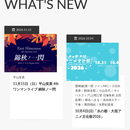
WHAT'S NEW
2026.11.15
2026.10.04
平山笑美
11月15日（日）平山笑美 4th
鷲崎健(第一部 メインMC) / 小日向
ワンマンライブ 錦秋ノ一閃
美香 / 駒形友梨 / 小山百代 / サイ
バスフィア(上間江望 石塚朱莉 太田
彩華) / 椎名へきる / 清水咲斗子 /
千春 / 豊田萌絵 / 矢野妃菜喜
10月4日(日)「水の都・大垣ア
ニメ文化祭2026」