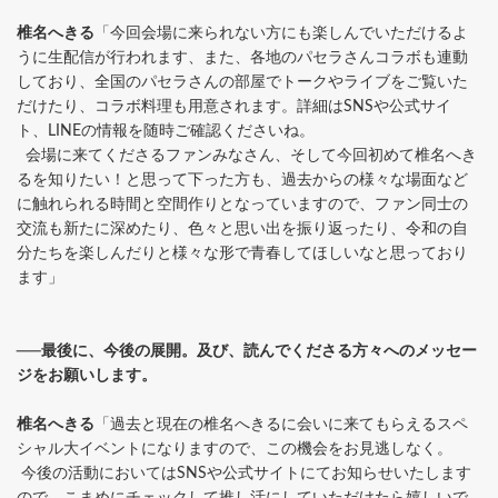
椎名へきる
「今回会場に来られない方にも楽しんでいただけるよ
うに生配信が行われます、また、各地のパセラさんコラボも連動
しており、全国のパセラさんの部屋でトークやライブをご覧いた
だけたり、コラボ料理も用意されます。詳細はSNSや公式サイ
ト、LINEの情報を随時ご確認くださいね。
会場に来てくださるファンみなさん、そして今回初めて椎名へき
るを知りたい！と思って下った方も、過去からの様々な場面など
に触れられる時間と空間作りとなっていますので、ファン同士の
交流も新たに深めたり、色々と思い出を振り返ったり、令和の自
分たちを楽しんだりと様々な形で青春してほしいなと思っており
ます」
──最後に、今後の展開。及び、読んでくださる方々へのメッセー
ジをお願いします。
椎名へきる
「過去と現在の椎名へきるに会いに来てもらえるスペ
シャル大イベントになりますので、この機会をお見逃しなく。
今後の活動においてはSNSや公式サイトにてお知らせいたします
ので、こまめにチェックして推し活にしていただけたら嬉しいで