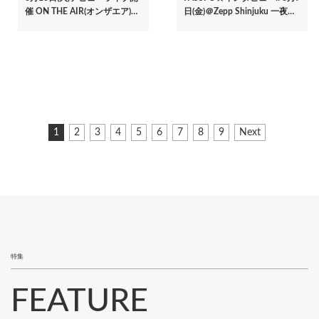
催 ON THE AIR(オンザエア)…
日(金)＠Zepp Shinjuku 一夜…
ペ
カ
1
ペ
2
ペ
3
ペ
4
ペ
5
ペ
6
ペ
7
ペ
8
ペ
9
次
Next
ー
レ
ー
ー
ー
ー
ー
ー
ー
ー
ペ
ジ
ン
ジ
ジ
ジ
ジ
ジ
ジ
ジ
ジ
ー
ト
ジ
送
ペ
り
ー
ジ
特集
FEATURE