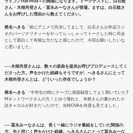
ライブ／Hall Mixa＞の開催になります。トークゲストに、白石稔
さん・木根尚登さん・冨永みーなさんが登場。ますは、白石稔さ
んをお呼びした理由から教えてください。
椎名へきる
「前にアニメで共演してまして、白石さんが作品ラジ
オのパーソナリティーをやってらっしゃってトークした時に司会
として面白くて有能な方だなと感じたので、今回お願いしたいな
と思いました」
──木根尚登さんは、数々の楽曲を提供お呼びプロデュースしてく
ださった方。声をかけた経緯もそうですが、へきるさんにとって
木根尚登さんとは、どういった存在でしょうか？
椎名へきる
「中学生の時にテープに両面録音してよく聞いていたT
Mネットワークさんの方！とゆう憧れと、木根さんの書かれた小
説キャロルが好きだったので、当時OVAを何度も見てました」
──冨永みーなさんは、長く一緒にラジオ番組をしていた関係の
方。先と同じく声をかけた経緯。へきるさんにとって冨永みーな