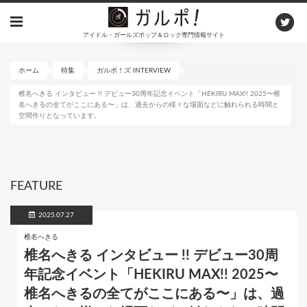
メ
イ
アイドル・ガールズポップ＆ロック専門情報サイト
ン
コ
ン
ホーム
特集
ガルポ！ズ INTERVIEW
テ
椎名へきる インタビュー !! デビュー30周年記念イベント「HEKIRU MAX!! 2025〜椎
ン
名へきるの全てがここにある〜」は、過去からの様々な場面などに触れられる時間と
ツ
空間作りとなっています。
に
移
動
FEATURE
2025.07.27
椎名へきる
椎名へきる インタビュー !! デビュー30周
年記念イベント「HEKIRU MAX!! 2025〜
椎名へきるの全てがここにある〜」は、過