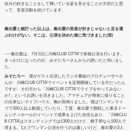
自分の好きなことをして輝いている姿を見せることが大切だと思
って、音楽活動を続けています。
奏出愛と銘打った以上は、奏出愛の音楽が好きじゃないと足を運
ぶわけがない。そこは、公演を決めた後に気づきました(笑)
──奏出愛は、7月1日に川崎CLUB CITTA'で単独公演を行います。
きっかけになったのが、みそたろーさんからの誘いだと伺いまし
た。
みそたろー
僕がゲスト出演したラジオ番組のプロデューサーさ
んが、川崎CLUB CITTA'でイベントを定期開催している方だったん
ですが、その方から「川崎CLUB CITTA'でライブをやってみない
か?」というお誘いを頂きました。アマチュアが簡単に借りること
の出来ないライブハウス。胸が高鳴りました。僕はワンマンライ
ブで300人以上動員していたり、丁度、奏出愛で挑戦した東京ドー
ムシティホールのイベントで成果を上げた自信もあり、「川崎CLU
B CITTA'はスタンディングでは1300人だけど、椅子席なら500人で
埋まる。1人でワンマン公演を行うのは厳しいけど、奏出愛の3人