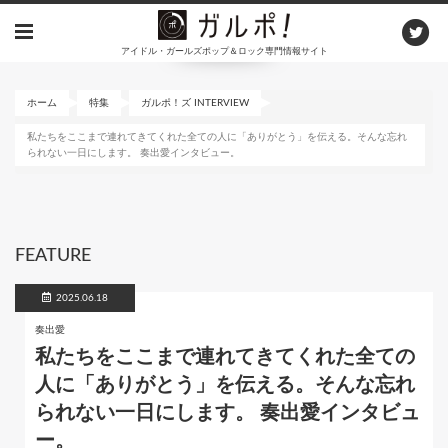
メ
イ
アイドル・ガールズポップ＆ロック専門情報サイト
ン
コ
ン
ホーム
特集
ガルポ！ズ INTERVIEW
テ
私たちをここまで連れてきてくれた全ての人に「ありがとう」を伝える。そんな忘れ
ン
られない一日にします。 奏出愛インタビュー。
ツ
に
移
動
FEATURE
2025.06.18
奏出愛
私たちをここまで連れてきてくれた全ての
人に「ありがとう」を伝える。そんな忘れ
られない一日にします。 奏出愛インタビュ
ー。