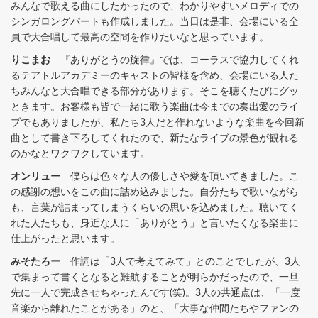
みんなで歌える曲にしたかったので、わかりやすいメロディでの
シンガロングパートも作成しました。当日は是非、会場にいる全
員で大合唱して最高の空間を作りたいなと思っています。
りこまお
『ありがとうの旋律』では、コーラスで協力してくれ
るテアトルアカデミーのキャストの皆様を含め、会場にいる人た
ちみんなと大合唱できる部分があります。そこを聴くたびにグッ
ときます。お客様も皆で一緒に歌う楽曲は今までの奏出愛のライ
ブでもありましたが、私たち3人だと作れないような楽曲を今回新
曲として書き下ろしてくれたので、新たなライブの景色が観れる
のかなとワクワクしています。
オンリュー
僕らは色々な人の優しさや愛を頂いてきました。こ
の感謝の想いをこの曲に詰め込みました。自分たちで歌いながら
も、言葉が詰まってしまうくらいの思いを込めました。聴いてく
れた人たちも、身近な人に「ありがとう」と言いたくなる楽曲に
仕上がったと思います。
みそたろー
作詞は「3人で考えてみて」とのことでしたが、3人
で集まって書くとなると難航することが明らかだったので、一旦
先に一人で完成させちゃったんです(笑)。3人の共通点は、「一度
音楽から離れたことがある」のと、「大事な仲間たちやファンの