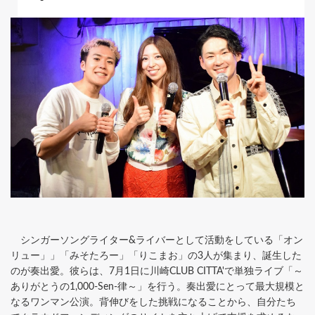
シンガーソングライター&ライバーとして活動をしている「オン
リュー」」「みそたろー」「りこまお」の3人が集まり、誕生した
のが奏出愛。彼らは、7月1日に川崎CLUB CITTA'で単独ライブ「～
ありがとうの1,000-Sen-律～」を行う。奏出愛にとって最大規模と
なるワンマン公演。背伸びをした挑戦になることから、自分たち