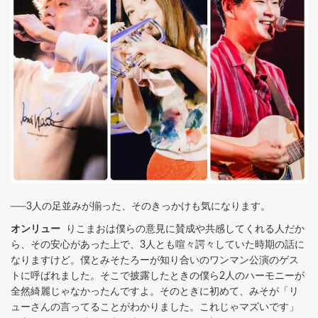
──3人の足並みが揃った、そのきっかけも気になります。
オンリュー
りこまおは僕らの意見に賛成や共感してくれる人だか
ら、その安心があった上で、3人とも喧々諤々していた時期の話に
なりますけど。僕とみそたろーが知り合いのワンマン公演のゲス
トに呼ばれました。そこで披露したときの僕ら2人のハーモニーが
全然綺麗じゃなかったんですよ。そのときに初めて、みそが「リ
ューさんの言ってることがわかりました。これじゃマズいです」