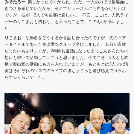
みそたろー
楽しかったですからね。ただ、一人の力では集客面に
きつさを感じていたから、それでリューさんにも声をかけたわけ
ですが、彼が「2人でも集客は厳しいし、不安。ここは、人気ライ
バーのりこまおも誘おう」と言ったことで、この3人が揃いまし
た。
りこまお
活動名をどうするかを話し合ったのですが、先のツア
ータイトルであった奏出愛をグループ名にしました。名前が素敵
だったのもありますが、2年間お世話になったよっこんさんたちの
想いも継いで活動していこうと思いました。今でこそ、3人とも本
気で奏出愛の活動にも力を入れていますが、もともとは3人での演
奏はそれぞれのソロでのライブの後ちょこっと遊び感覚でコラボ
をするくらいでした。