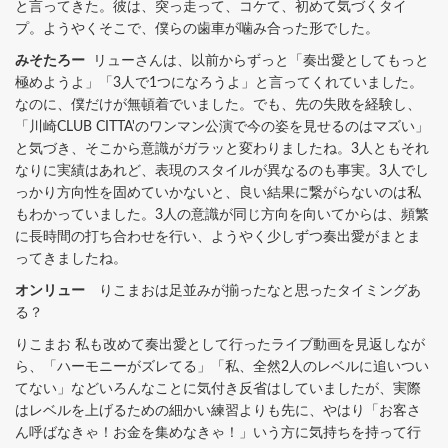
と言ってきた。彼は、突っ走って、コケて、初めて気づくタイ
プ。ようやくそこで、僕らの歯車が噛み合った形でした。
みそたろー
リューさんは、以前からずっと「奏出愛としてもっと
極めようよ」「3人で1つになろうよ」と言ってくれていました。
なのに、僕だけが無頓着でいました。でも、先の失敗を経験し、
「川崎CLUB CITTA'のワンマン公演で今の姿を見せるのはマズい」
と気づき、そこから意識がガラッと変わりましたね。3人ともそれ
なりに実績はあれど、表現のスタイルが異なるのも事実。3人でし
っかり方向性を固めていかないと、良い結果に繋がらないのは私
もわかっていました。3人の意識が同じ方向を向いてからは、頻繁
に長時間の打ち合わせを行い、ようやく少しずつ奏出愛がまとま
ってきましたね。
オンリュー
りこまおは足並みが揃ったなと思ったタイミングあ
る？
りこまお 私も改めて奏出愛として行ったライブ動画を見返しなが
ら、「ハーモニーがズレてる」「私、全然2人のレベルに追いつい
てない」などいろんなことに気付き反省はしていましたが、実際
はレベルを上げるための細かい練習よりも先に、やはり「お客さ
ん呼ばなきゃ！お金を集めなきゃ！」いう方に気持ちを持って行