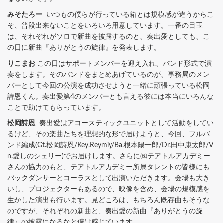
みそたろー
いつもの僕らが行っている箱とは規模感が違うからこ
そ、普段出来ないことをいろいろ用意しています。一番の目玉
は、それぞれがソロで新曲を披露するのと、奏出愛としても、こ
の日に新曲『ありがとうの旋律』を発表します。
りこまお
この日はサポートメンバーを迎え入れ、バンド形式で演
奏をします。そのバンドをまとめあげているのが、事務局のメン
バーとして今回の公演を成功させようと一緒に頑張っている松岡
詩恩くん。奏出愛第4のメンバーとも言える彼には本当にいろんな
ことで助けてもらっています。
松岡詩恩
奏出愛はアコースティックユニットとして活動をしてい
るけど、その楽曲たちを理想的な形で届けようと、今回、フルバ
ンド編成(Gt.松岡詩恩/Key.Reymiy/Ba.根本陽一郎/Dr.田中康太郎/V
n.愛しのシェリー)でお届けします。さらに㈱テアトルアカデミー
さんの協力のもと、テアトルアカデミー所属タレントの皆様にも
バックダンサーとコーラスとして出演いただきます。会場も大き
いし、プロジェクターもあるので、映像を含め、会場の規模感を
生かした演出も行います。見どころは、もちろん既存曲もそうな
のですが、それぞれの新曲と、奏出愛の新曲『ありがとうの旋
律』の披露になるなと僕は感じています。