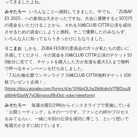
ってきましたよね。
みそたろー
いろんなことへ挑戦してきました。中でも、「ZUBAF
ES 2025」への参加は大きかったですね。大会に優勝すると50万円
の賞金をいただけることから、それを川崎CLUB CITTA'公演を成功
させるための資金にしようと挑戦。そこで優勝したのみならず、
いろんな人に知ってもらうきっかけにもなりました。
りこまお
しかも、ZUBA FES実行委員会の方々が私たちの思いに
共感してくださり、その賞金を川崎CLUB CITTA'公演のチケット10
0枚分に充てて、チケットを購入した方が友達を最大5人まで無料
で呼べるキャンペーンを打ち出しました。
「7.1(火)奏出愛ワンマンライブ 川崎CLUB CITTA'無料チケット100
枚プレゼント企画！」
(
https://docs.google.com/forms/d/e/1FAIpQLSe2IkiKqkvV7fBDouX
aI864rj0zxW7yO8nyovufBv0sIc-xdw/viewform)
みそたろー
毎週火曜日19時からインスタライブで実施している
「公開ミーティング」もその一つです。ファンとの絆やプロセス
をみてもらい、一緒に今回の公演を成功に導こう、という想いで
毎週欠かさずに続けています。