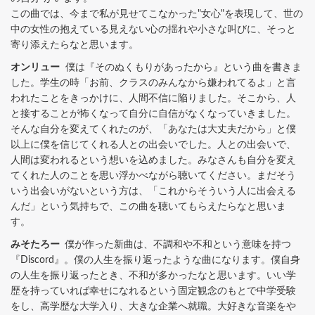
この曲では、今まで私が見せてこなかった"女心"を表現して、世の
中の女性の抱えている見えない心の揺れや小さな叫びに、そっと
寄り添えたらなと思います。
オンリュー
僕は『そのぬくもりがあったから』という曲を書きま
した。学生の時「お前、クラスのみんなから嫌われてるよ」と言
われたことをきっかけに、人間不信に陥りました。そこから、人
と接することが怖くなって自分に自信がなくなっていきました。
そんな自分を変えてくれたのが、「あなたは大丈夫だから」と僕
以上に僕を信じてくれる人との出会いでした。人との出会いで、
人間は変われるという想いを込めました。みなさんも自分を変え
てくれた人のことを思い浮かべながら聴いてください。まだそう
いう出会いがないという方は、「これからそういう人に出会える
んだ」という気持ちで、この曲を聴いてもらえたらなと思いま
す。
みそたろー
僕が作った新曲は、不調和や不和という意味を持つ
『Discord』。僕の人生を振り返ったような曲になります。僕自身
の人生を振り返ったとき、不和が多かったなと思います。いい学
歴を持っていれば幸せになれるという固定観念のもとで中学受験
をし、高学歴な大学入り、大きな企業へ就職。大好きな音楽をや