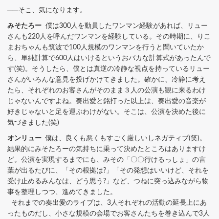
──そこ、気になります。
みそたろー
僕は300人を動員したワンマン経験があれば、リュー
さんも220人を呼んだワンマンを経験している。その時期に、りこ
まおちゃんも筑波で100人規模のワンマンを行うと聞いていたか
ら、単純計算で600人はいけるというおバカな計算式があったんで
す(笑)。そうしたら、僕とは真逆の冷静な視点を持っているリュー
さんがいろんな意見を投げかけてきました。確かに、冷静に考え
たら、それぞれのお客さんがそのまま３人の公演も観に来るわけ
じゃないんですよね。奏出愛と銘打った以上は、奏出愛の音楽が
好きじゃないと足を運ぶわけがない。そこは、公演を決めた後に
気づきました(笑)
オンリュー
僕は、良くも悪くもすごく厳しいしネガティブ(笑)。
結果的にみそたろーの気持ちに乗って決めたところはありますけ
ど。公演を実現するまでにも、みその「〇〇行けるっしょ」の言
葉が出るたびに、「その根拠は?」「その発想はいいけど、それを
受け止めるみんなは、どう思う?」など、つねに突っ込みながら物
事を整理しつつ、進めてきました。
それまでの奏出愛のライブは、3人それぞれの活動の延長上にあ
ったものだし、小さな規模の会場でお客さんたちを巻き込んで3人