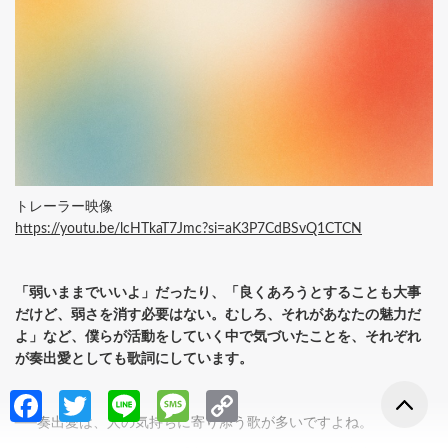
トレーラー映像
https://youtu.be/lcHTkaT7Jmc?si=aK3P7CdBSvQ1CTCN
「弱いままでいいよ」だったり、「良くあろうとすることも大事
だけど、弱さを消す必要はない。むしろ、それがあなたの魅力だ
よ」など、僕らが活動をしていく中で気づいたことを、それぞれ
が奏出愛としても歌詞にしています。
Fa
T
Li
M
C
──奏出愛は、人の気持ちに寄り添う歌が多いですよね。
ce
w
n
es
o