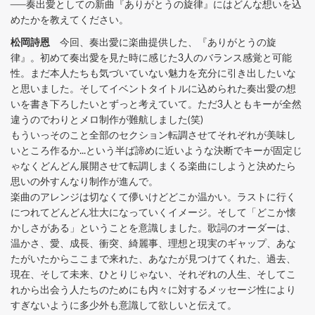
──奏出愛としての新曲『ありがとうの旋律』にはどんな想いを込
めたかを教えてください。
松岡詩恩
今回、奏出愛に楽曲提供した、『ありがとうの旋
律』。初めて奏出愛を見た時に感じた3人のバランス感覚と可能
性。まだ本人たちも気づいていない魅力を充分に引き出したいな
と思いました。そしてイベントタイトルに込められた奏出愛の想
いを書き下ろしたいとずっと考えていて。ただ3人ともキーが全然
違うのでわりとメロ制作が難航しました(笑)
もういっそのこと全部のセクション転調させてそれぞれが美味し
いところ作るか...という半ば諦めに近いような決断でキーが固定じ
ゃなくどんどん展開させて転調しまくる楽曲にしようと決めたら
思いの外すんなり制作が進んで。
楽曲のアレンジは切なくて儚いけどどこか温かい。ラストに行く
につれてどんどん壮大になっていくイメージ。そして「どこか懐
かしさがある」ということを意識しました。歌詞のオーダーは、
温かさ、愛、成長、衝突、綺麗事、理想と現実のギャップ、あな
たがいたからここまで来れた、あなたが見つけてくれた、過去、
現在、そして未来、ひとりじゃない、それぞれの人生、そしてこ
れから出会う人たちのためにも内々に対するメッセージ性により
すぎないように多少外も意識して欲しいと伝えて。