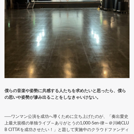
僕らの音楽や姿勢に共感する人たちを求めたいと思ったら、僕ら
の思いや姿勢が滲み出ることをしなきゃいけない。
──ワンマン公演を成功へ導くために立ち上げたのが、「奏出愛史
上最大規模の単独ライブ～ありがとうの1,000-Sen-律～＠川崎CLU
B CITTA'を成功させたい！」と題して実施中のクラウドファンディ