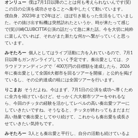
オンリュー
僕は7月1日以降のことは何も考えられないんです(笑)
この日の公演を成功させることへ集中したくて動いています。
僕自身、2023年まで2年ほど、ほぼ引き籠もった生活をしていまし
た。その抜け出す転機は突然訪れたというか、時が来たって感じ
で(笑)川崎CLUBCITTA'公演の話だって急に来た話。今を大切に純粋
に楽しんでいれば、それがまた新たな何かへ繋がっていくと思っ
ています。
みそたろー
個人としてはライブ活動に力を入れているので、7月1
日以降もガンガンライブしていく予定です。奏出愛としては、ク
ラウドファンディングで「400万円の目標額を達成したら、2026
年に奏出愛として全国6大都市を回るツアーを開催」と公約を掲げ
ているし、その公約達成の暁には全国ツアーを行います。
りこまお
そうだよね。今はまず、7月1日の公演を成功へ導くため
に全力を傾けているけど。せっかく六大都市ツアーをやれるな
ら、今回のチッタの経験を活かしてレベルの高い奏出愛ツアーに
していきたいですね。そうなると、チッタが終わってもまだまだ
高い熱量で奏出愛としてやり続けて、これからも奏出愛を成長さ
せていきたい気持ちです。
みそたろー
3人とも奏出愛と平行し、自分の活動も続けているよ