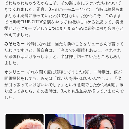
でわちゃわちゃやるからこそ、その楽しさにファンたちもついて
きてくれました。正直、3人のハーモニーだって、当時は練習もま
まならず綺麗に揃っていたわけではない。だからこそ、このまま
では川崎CLUB CITTA'公演をやっても絶対にコケると思って、奏出
愛というグループとして1つにまとまるために真剣に向き合おうと
伝えてました。
みそたろー
冷静になれば、当たり前のことをリューさんは言って
たわけですけど。僕自身は、「今までの実績もあるし、それぞれ
が頑張ればいけるっしょ」と、半ば押し切っていたところもあり
ました。
オンリュー
それを聞く度に喧嘩してました(笑)。一時期は、僕が
問題提起をしても、みそは「僕が人を呼べばいいんでしょ」「僕
が引っ張っていけばいいでしょ」という意識でしたからね(笑)。振
り返ってみたら、あの当時は、3人とも足並みが揃っていませんで
した。