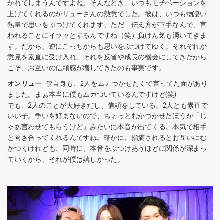
かれてしまうんですよね。そんなとき、いつもモチベーションを
上げてくれるのがリューさんの熱意でした。彼は、いつも物凄い
熱量で思いをぶつけてくれます。ただ、伝え方が下手なんで、言
われることにイラッとするんですね（笑）負けん気も湧いてきま
す。だから、逆にこっちからも思いをぶつけてゆく。それぞれが
意見を素直に受け入れ、それを反省や成長の機会にしてきたから
こそ、お互いの信頼感が増してきたのも事実です。
オンリュー
僕自身も、2人をムカつかせたくて言ってた面があり
ました。まぁ本当に僕もムカついているんですけど(笑)
でも、2人のことが大好きだし、信頼をしている。2人とも素直で
いい子。争いを好まないので、ちょっとむかつかせたほうが「じ
ゃあ言わせてもらうけど」みたいに本音が出てくる。本気で相手
と向き合ってくれるんですね。確かに、指摘されるとお互いにむ
かつくけれども、同時に、本音をぶつけあうほどに関係が深まっ
ていくから、それが僕は嬉しかった。