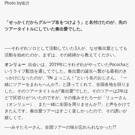
Photo by佑介
「せっかくだからグループ名をつけよう」と名付けたのが、先の
ツアータイトルにしていた奏出愛でした。
──それぞれソロとして活動していた3人が、なぜ奏出愛としても
活動を始めたのか。まずは、その経緯から教えてください。
オンリュー
出会いは、2019年にそれぞれがやっていたPocochaと
いうライブ配信を通してでした。奏出愛の誕生へ繋がる最初のき
っかけになったのが、"IN よっこん！"という名のおじさん。「一
緒にツアーをまわらへんか?!」と誘ってくれて、全国各地を回りま
した。そのツアータイトルが"奏出愛"でした。そのツアーは2年ほ
どで区切りがついたのですが、その後みそたろーが「リューさん
（オンリュー）、また一緒に全国を周りませんか??」と声をかけて
きたんです。奏出愛ツアーはすごく楽しかったので、その誘いが
嬉しくて。
──みそたろーさん、全国ツアーの味が忘れられなかった??