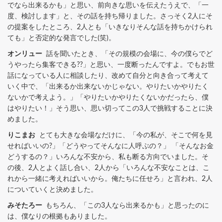
でなら出来るかも」と思い、前向きな思いを伝えたうえで、「一
度、検討します」と、その話を持ち帰りました。さっそく2人にそ
の提案をしたところ、2人とも「いきなりそんな話を持ちかけられ
ても」と否定的な発言でした(笑)。
オンリュー
話を聞いたとき、「その規模の会場に、今の僕らでど
うやったら集客できる??」と思い、一度断ったんですよ。でもお世
話になっている人に相談したり、改めて自分と向き合って考えて
いく中で、「出来るか出来ないかじゃない。やりたいかやりたく
ないかで考えよう。」「やりたいかやりたくないかだったら、僕
はやりたい！」そう思い、思い切ってこの3人で挑戦することに決
めました。
りこまお
とても大きな会場なだけに、「今の私が、そこで何を見
せればいいの?」「どうやってそんなに人呼ぶの？」 「そんなお金
どうするの？」いろんな不安から、私も断る方向でいました。そ
の後、2人とよく話し合い、2人から「いろんな不安なことは、こ
れから一緒に考えればいいから。俺たちに任せろ」と言われ、2人
についていくと決めました。
みそたろー
もちろん、「この3人なら出来るかも」と思ったのに
は、僕なりの根拠もありました。