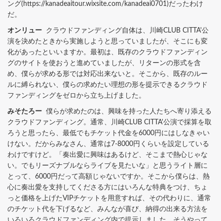
ング(https://kanadeaitour.wixsite.com/kanadeai0701)だったわけ
だ。
オンリュー
クラウドファンディング自体は、川崎CLUB CITTA'公
演を決めたときから実施しようと思っていましたが、そこにも変
化があったといいますか。最初は、既存のクラウドファンディン
グのサイトを使おうと進めていましたが、リターンの形式を含
め、僕らが求める形では対応出来ないと。そこから、既存のルー
ルに縛られない、僕らの求めたい理想の形を提示できるクラウド
ファンディングをゼロから立ち上げました。
みそたろー
僕らが求めたのは、興味を持った人たちへ寄り添える
クラウドファンディング。通常、川崎CLUB CITTA'公演で採算を取
ろうと思ったら、最低でもチケット代金を6000円にはしなきゃい
けない。だからみなさん、通常は7-8000円くらいを設定している
わけですけど。「奏出愛に興味はあるけど、そこまで熱心じゃな
い。でもリーズナブルならライブを見たいな」と思うライト層に
とって、6000円だって高額じゃないですか。そこから僕らは、熱
心に奏出愛を支持してくださる方にはいろんな特典をつけ、ちょ
っと価格を上げたVIPチケットを用意すれば、その代わりに、通常
のチケット代を下げるなど、みんなが喜び、納得の出来る方法を
いろいろクラウドファンディング内で提示しました。そうやって