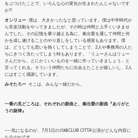
をぶつけたことで、いろんな心の変化が生まれたんじゃないです
か?!
オンリュー
僕は、大きかったなと思っています。僕は中学時代か
ら音楽活動をやってきましたが、その時は仲間と上手くいきませ
んでした。その記憶を乗り越える為に、奏出愛を通して仲間と何
かを成し遂げることのやり直しをしている感覚もあります。僕
は、どうしても思いを熱くしてしまうことで、2人や事務局の人た
ちにきつく当たってしまう時もあります。「リューさんはリュー
さんだから、とにかくいいものを一緒に作っていきましょう」と
言ってくれる。そういう仲間たちに出会えたことが嬉しいし、2人
にはすごく感謝しています。
みそたろー
そこは、みんな一緒だから。
一番の見どころは、それぞれの新曲と、奏出愛の新曲『ありがと
うの旋律』
──気になるのが、7月1日の川崎CLUB CITTA'公演がどんな内容に
なるのかです。