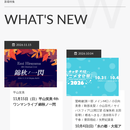
W
新着特集
WHAT'S NEW
2026.11.15
2026.10.04
平山笑美
11月15日（日）平山笑美 4th
鷲崎健(第一部 メインMC) / 小日向
ワンマンライブ 錦秋ノ一閃
美香 / 駒形友梨 / 小山百代 / サイ
バスフィア(上間江望 石塚朱莉 太田
彩華) / 椎名へきる / 清水咲斗子 /
千春 / 豊田萌絵 / 矢野妃菜喜
10月4日(日)「水の都・大垣ア