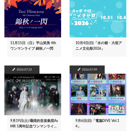
11月15日（日）平山笑美 4th
10月4日(日)「水の都・大垣ア
ワンマンライブ 錦秋ノ一閃
ニメ文化祭2026」
2026.07.23
2026.07.09
9月19日(土) 囁揺的音楽集団As
9月6日(日)「電脳DIVE Vol.1
MR 5周年記念ワンマンライ…
4」