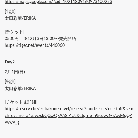
https://maps.google.com/?cid=10211809160973600253
[出演]
太田彩華/ERIKA
[チケット]
3500円 ※12月3日18:00〜発売開始
https://tiget.net/events/446060
Day2
2月1日(日)
[出演]
太田彩華/ERIKA
[チケット＆詳細]
https://reserva.be/izuhakonetravel/reserve?mode=service_staff&sear
ch_evt_no=a4eJwzsbQ0szQFAASIAUs&ctg_no=95eJwzMrAwMgQA
AvwA_g