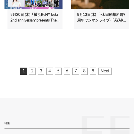
8月20日 (木)「横浜ReNY beta
8月13日(木) 「-太田彩華所属9
2nd anniversary presents The…
周年ワンマンライブ-「AYAK…
ペ
カ
1
ペ
2
ペ
3
ペ
4
ペ
5
ペ
6
ペ
7
ペ
8
ペ
9
次
Next
ー
レ
ー
ー
ー
ー
ー
ー
ー
ー
ペ
ジ
ン
ジ
ジ
ジ
ジ
ジ
ジ
ジ
ジ
ー
ト
ジ
送
ペ
り
ー
ジ
特集