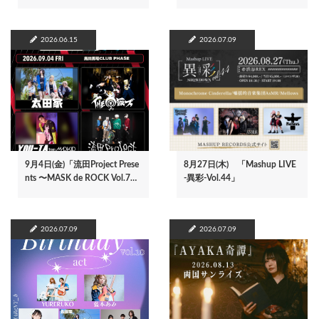
2026.06.15
2026.07.09
9月4日(金)「流田Project Prese
8月27日(木) 「Mashup LIVE
nts 〜MASK de ROCK Vol.7…
-異彩-Vol.44」
2026.07.09
2026.07.09