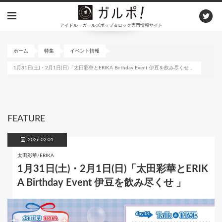
メ
イ
アイドル・ガールズポップ＆ロック専門情報サイト
ン
コ
ン
ホーム
特集
イベント情報
テ
1月31日(土)・2月1日(日)「太田彩華とERIKA Birthday Event 伊豆を飲み尽くせ 」
ン
ツ
に
移
動
FEATURE
2026.02.01
太田彩華/ERIKA
1月31日(土)・2月1日(日)「太田彩華とERIK
A Birthday Event 伊豆を飲み尽くせ 」