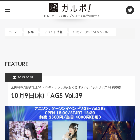
メ
イ
アイドル・ガールズポップ＆ロック専門情報サイト
ン
コ
ン
ホーム
特集
イベント情報
10月9日(木)「AGS-Vol.39」
テ
ン
ツ
に
FEATURE
移
動
2025.10.09
太田彩華/星咲花那/# エロティック大島/おくみずき/ミツキルリ /(O.A) 橘杏奈
10月9日(木)「AGS-Vol.39」