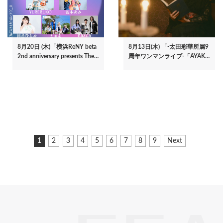
8月20日 (木)「横浜ReNY beta
8月13日(木) 「-太田彩華所属9
2nd anniversary presents The…
周年ワンマンライブ-「AYAK…
ペ
カ
1
ペ
2
ペ
3
ペ
4
ペ
5
ペ
6
ペ
7
ペ
8
ペ
9
次
Next
ー
レ
ー
ー
ー
ー
ー
ー
ー
ー
ペ
ジ
ン
ジ
ジ
ジ
ジ
ジ
ジ
ジ
ジ
ー
ト
ジ
送
ペ
り
ー
ジ