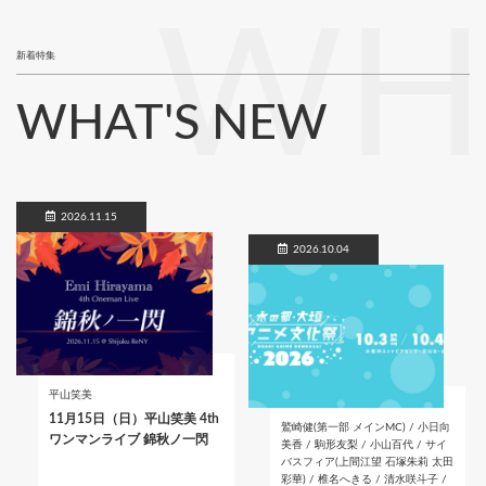
WH
新着特集
WHAT'S NEW
2026.11.15
2026.10.04
平山笑美
11月15日（日）平山笑美 4th
鷲崎健(第一部 メインMC) / 小日向
ワンマンライブ 錦秋ノ一閃
美香 / 駒形友梨 / 小山百代 / サイ
バスフィア(上間江望 石塚朱莉 太田
彩華) / 椎名へきる / 清水咲斗子 /