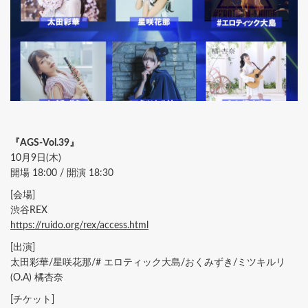
『AGS-Vol.39』
10月9日(木)
開場 18:00 / 開演 18:30
[会場]
渋谷REX
https://ruido.org/rex/access.html
[出演]
太田彩華/星咲花那/# エロティック大島/おくみずき/ミツキルリ
(O.A) 橘杏奈
[チケット]