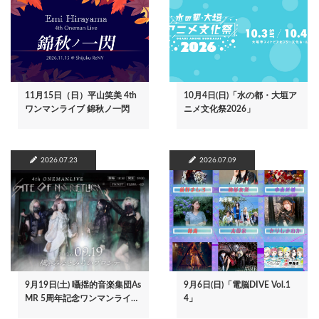
11月15日（日）平山笑美 4th
10月4日(日)「水の都・大垣ア
ワンマンライブ 錦秋ノ一閃
ニメ文化祭2026」
2026.07.23
2026.07.09
9月19日(土) 囁揺的音楽集団As
9月6日(日)「電脳DIVE Vol.1
MR 5周年記念ワンマンライ…
4」