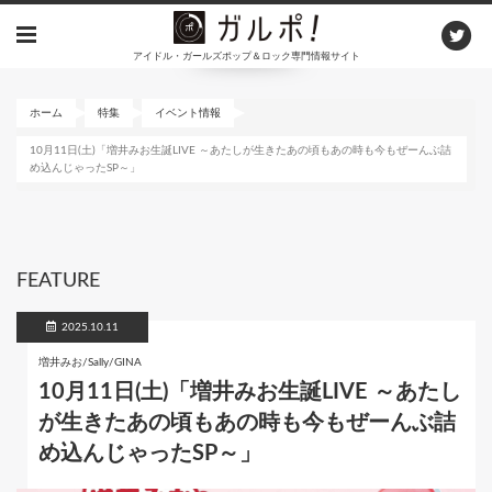
メ
イ
アイドル・ガールズポップ＆ロック専門情報サイト
ン
コ
ン
ホーム
特集
イベント情報
テ
10月11日(土)「増井みお生誕LIVE ～あたしが生きたあの頃もあの時も今もぜーんぶ詰
ン
め込んじゃったSP～」
ツ
に
移
動
FEATURE
2025.10.11
増井みお/Sally/GINA
10月11日(土)「増井みお生誕LIVE ～あたし
が生きたあの頃もあの時も今もぜーんぶ詰
め込んじゃったSP～」