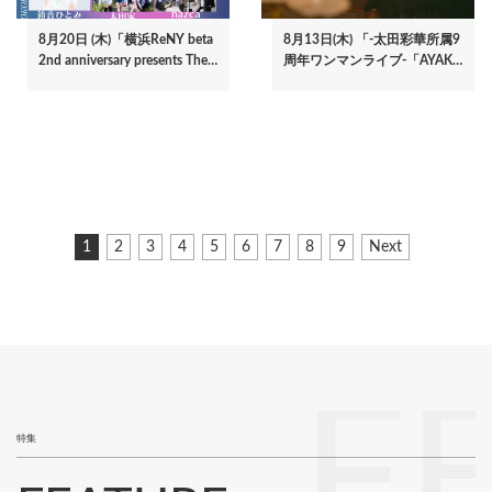
8月20日 (木)「横浜ReNY beta
8月13日(木) 「-太田彩華所属9
2nd anniversary presents The…
周年ワンマンライブ-「AYAK…
ペ
カ
1
ペ
2
ペ
3
ペ
4
ペ
5
ペ
6
ペ
7
ペ
8
ペ
9
次
Next
ー
レ
ー
ー
ー
ー
ー
ー
ー
ー
ペ
ジ
ン
ジ
ジ
ジ
ジ
ジ
ジ
ジ
ジ
ー
ト
ジ
送
ペ
り
ー
ジ
F
特集