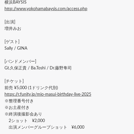
横浜BAYSIS
http://www.yokohamabaysis.com/access.php
[出演]
増井みお
[ゲスト]
Sally / GINA
[バンドメンバー]
Gt.久保正貴 / Ba.Toshi / Dr.藤野隼司
[チケット]
前売 ¥5,000 (1ドリンク代別)
https://r.funity.jp/mio-masui-birthday-live-2025
※整理番号付き
※お土産付き
※終演後撮影会あり
2ショット ¥2,000
出演メンバーグループショット ¥6,000