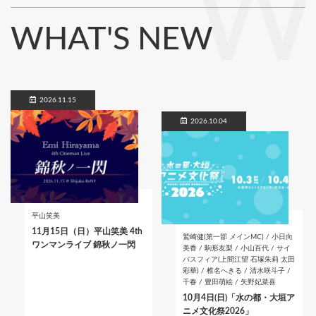
W
WHAT'S NEW
2026.11.15
2026.10.04
平山笑美
11月15日（日）平山笑美 4th
鷲崎健(第一部 メインMC) / 小日向
ワンマンライブ 錦秋ノ一閃
美香 / 駒形友梨 / 小山百代 / サイ
バスフィア(上間江望 石塚朱莉 太田
彩華) / 椎名へきる / 清水咲斗子 /
千春 / 豊田萌絵 / 矢野妃菜喜
10月4日(日)「水の都・大垣ア
ニメ文化祭2026」