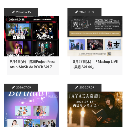
2026.06.15
2026.07.09
9月4日(金)「流田Project Prese
8月27日(木) 「Mashup LIVE
nts 〜MASK de ROCK Vol.7…
-異彩-Vol.44」
2026.07.09
2026.07.09