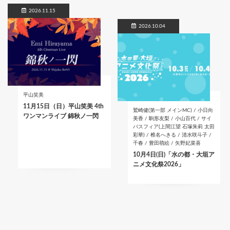
2026.11.15
2026.10.04
平山笑美
11月15日（日）平山笑美 4th
鷲崎健(第一部 メインMC) / 小日向
ワンマンライブ 錦秋ノ一閃
美香 / 駒形友梨 / 小山百代 / サイ
バスフィア(上間江望 石塚朱莉 太田
彩華) / 椎名へきる / 清水咲斗子 /
千春 / 豊田萌絵 / 矢野妃菜喜
10月4日(日)「水の都・大垣ア
ニメ文化祭2026」