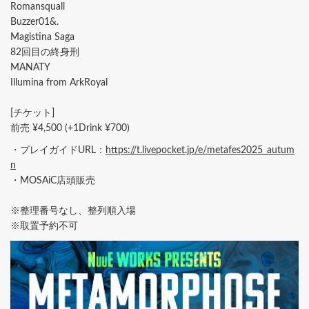
Romansquall
Buzzer01&.
Magistina Saga
82回目の終身刑
MANATY
Illumina from ArkRoyal
[チケット]
前売 ¥4,500 (+1Drink ¥700)
・プレイガイドURL：
https://t.livepocket.jp/e/metafes2025_autum
n
・MOSAiC店頭販売
※整理番号なし、整列順入場
※取置予約不可