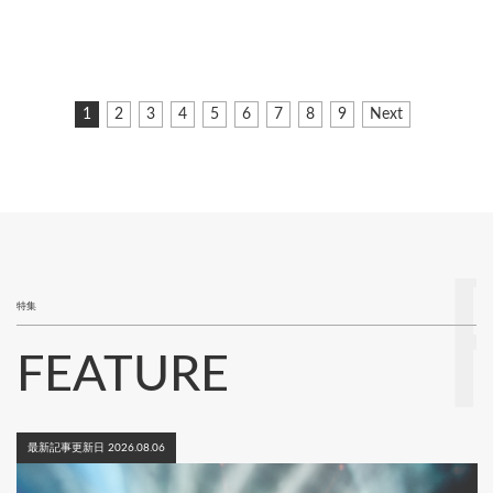
ペ
カ
1
ペ
2
ペ
3
ペ
4
ペ
5
ペ
6
ペ
7
ペ
8
ペ
9
次
Next
ー
レ
ー
ー
ー
ー
ー
ー
ー
ー
ペ
ジ
ン
ジ
ジ
ジ
ジ
ジ
ジ
ジ
ジ
ー
ト
ジ
送
ペ
り
ー
ジ
特集
FEATURE
最新記事更新日 2026.08.06