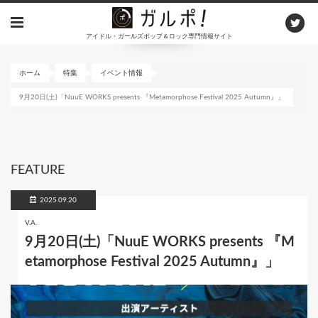
メ
イ
アイドル・ガールズポップ＆ロック専門情報サイト
ン
コ
ン
ホーム
特集
イベント情報
テ
9月20日(土)「NuuE WORKS presents 『Metamorphose Festival 2025 Autumn』」
ン
ツ
に
移
動
FEATURE
2025.09.20
V.A.
9月20日(土)「NuuE WORKS presents 『M
etamorphose Festival 2025 Autumn』」