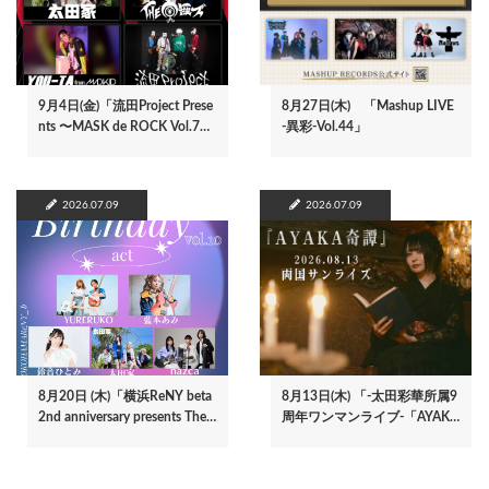
9月4日(金)「流田Project Prese
8月27日(木) 「Mashup LIVE
nts 〜MASK de ROCK Vol.7…
-異彩-Vol.44」
2026.07.09
2026.07.09
8月20日 (木)「横浜ReNY beta
8月13日(木) 「-太田彩華所属9
2nd anniversary presents The…
周年ワンマンライブ-「AYAK…