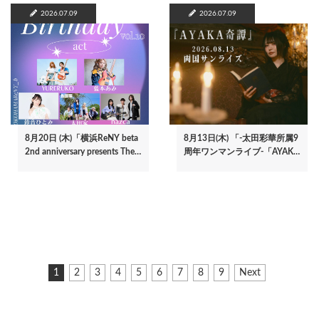
2026.07.09
2026.07.09
8月20日 (木)「横浜ReNY beta
8月13日(木) 「-太田彩華所属9
2nd anniversary presents The…
周年ワンマンライブ-「AYAK…
ペ
カ
1
ペ
2
ペ
3
ペ
4
ペ
5
ペ
6
ペ
7
ペ
8
ペ
9
次
Next
ー
レ
ー
ー
ー
ー
ー
ー
ー
ー
ペ
ジ
ン
ジ
ジ
ジ
ジ
ジ
ジ
ジ
ジ
ー
ト
ジ
送