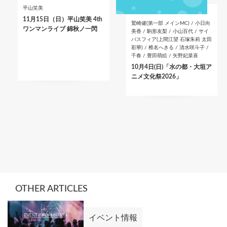
平山笑美
11月15日（日）平山笑美 4th
鷲崎健(第一部 メインMC) / 小日向
ワンマンライブ 錦秋ノ一閃
美香 / 駒形友梨 / 小山百代 / サイ
バスフィア(上間江望 石塚朱莉 太田
彩華) / 椎名へきる / 清水咲斗子 /
千春 / 豊田萌絵 / 矢野妃菜喜
10月4日(日)「水の都・大垣ア
ニメ文化祭2026」
OTHER ARTICLES
イベント情報