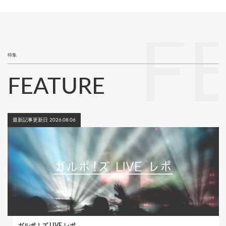
ペ
り
ー
ジ
F
特集
FEATURE
最新記事更新日 2026.08.06
ガルポ！ズ LIVE レポ