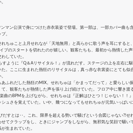
い。
ったワンマン公演で身につけた赤衣装姿で登場。第一部は、一部カバー曲
ップ。
れちゅこと上月せれなが「天地無用」と高らかに歌う声を耳にすると
ライブのスタートを切れたのが嬉しい。観客たちも、最初から熱情した
交わしていた。
らすように『Q＆Aリサイタル！』が流れだす。ステージの上を左右に
いた。ここに生まれた熱狂のリサイタルは，真っ赤な衣裳姿にとても似
い。
あふれだした熱狂のMIX。せれちゅは「かまってだって」と愛らしい
くて、観客たちが熱情した声を張り上げ続けていた。フロア中に響き渡る
楽曲のBPMを上げながら、せれちゅは『正解はひとつ！じゃない！！
ッシュさを覚えていた。いや、幾つになってもせれちゅが元気いっぱい
びだすとは‥。これ、限界を超える勢いで騒げという合図じゃない?!せ
わせてクラップをし、ときにジャンプをしながら、無邪気な笑顔で騒い
係が生まれていた。