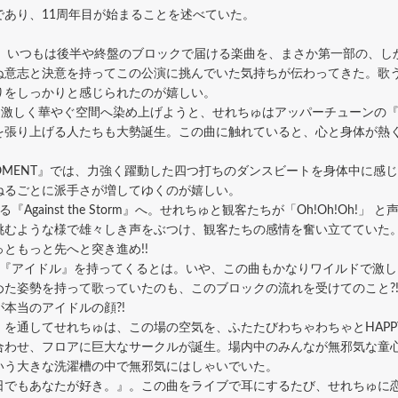
であり、11周年目が始まることを述べていた。
ling』。いつもは後半や終盤のブロックで届ける楽曲を、まさか第一部の
ぬ意志と決意を持ってこの公演に挑んでいた気持ちが伝わってきた。歌
りをしっかりと感じられたのが嬉しい。
しく華やぐ空間へ染め上げようと、せれちゅはアッパーチューンの『Anyth
を張り上げる人たちも大勢誕生。この曲に触れていると、心と身体が熱
。
 MOMENT』では、力強く躍動した四つ打ちのダンスビートを身体中に
ねるごとに派手さが増してゆくのが嬉しい。
ainst the Storm』へ。せれちゅと観客たちが「Oh!Oh!Oh!
挑むような様で雄々しき声をぶつけ、観客たちの感情を奮い立てていた
ともっと先へと突き進め!!
『アイドル』を持ってくるとは。いや、この曲もかなりワイルドで激し
めた姿勢を持って歌っていたのも、このブロックの流れを受けてのこと?
本当のアイドルの顔?!
を通してせれちゅは、この場の空気を、ふたたびわちゃわちゃとHAPP
合わせ、フロアに巨大なサークルが誕生。場内中のみんなが無邪気な童
いう大きな洗濯槽の中で無邪気にはしゃいでいた。
でもあなたが好き。』。この曲をライブで耳にするたび、せれちゅに