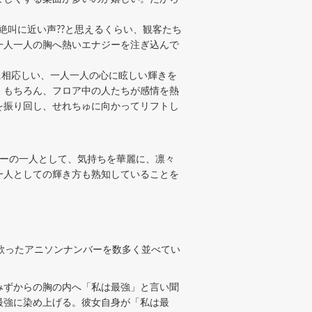
絶叫に近い声??と思えるくらい、観客たち
一人一人の胸へ熱いエナジーを注ぎ込んで
るに相応しい、一人一人の心に眩しい輝きを
。もちろん、フロア中の人たちが感情を熱
を振り回し、せれちゅに向かってリフトし
。
バーの一人として、気持ちを華麗に、凛々
一人としての輝き方も熟知していることを
歌ったアニソンナンバーを数多く並べてい
みずからの胸の内へ「私は最強」と言い聞
最強に染め上げる。彼女自身が「私は最