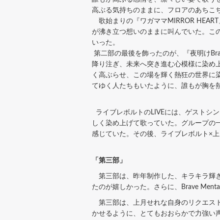
高ぶる気持ちのままに、フロアのあちこ
歌始まりの『ワガママMIRROR HE
が沸き立つ想いのままに叫んでいた。こ
いった。
第二部の最後を飾ったのが、『夜明けBra
降り注ぎ、未来へ突き進む心模様に染め
く高ぶらせ、この場を輝く熱狂の世界に
てゆく人たちもいたよう
ライブレボルトのLIVEには、ゲストシ
しく染め上げて歌っていた。グループの
感じていた。その後、ライブレボルト×
「第三部」
第三部は、昨年制作した、キラキラ輝き
たのが嬉しかった。さらに、Brave Menta
第三部は、上月せれな自身のリクエスト
かせるように、とてもおおらかで力強い