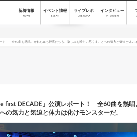
新着情報
イベント情報
ライブレポ
インタビュー
NEWS
EVENT
LIVE REPO
INTERVIEW
CADE」公演レポート！ 全60曲を熱唱。せれちゅも観客たちも、楽しみを喰らい尽くすことへの気力と気迫と体
f the first DECADE」公演レポート！ 全60
への気力と気迫と体力は化けモンスターだ。