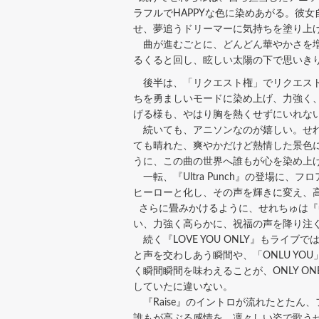
ラフルでHAPPYな色に染めあがる。彼
せ、夢追うドリーマーに気持ちを塗り上
曲が進むごとに、どんどん華やかさを増
るくると回し、眩しい太陽の下で思いき
後半は、「リクエスト権」でリクエストを受けた
ちを勇ましいモードに染め上げ、力強く
げる様も、やはり胸を熱くせずにいれな
続いても、アニソンなのが嬉しい。せれちゅ
ても晴れた、爽やかだけど熱情した景色
うに、この曲の世界へ誰もが心を染め上
一転、『Ultra Punch』の登場
ヒーローと化し、その声を輝きに変え、
さらに畳みかけるように、せれちゅは『ul
い、力強く高らかに、祝福の声を降り注ぐよう
続く『LOVE YOU ONLY』もラ
と声を交わしあう瞬間や、「ONLU Y
く瞬間瞬間を味わえることが、ONLY 
していたに違いない。
『Raise』のイントロが流れたとたん
誰もが高ぶる感情を、凛々しい姿で歌う