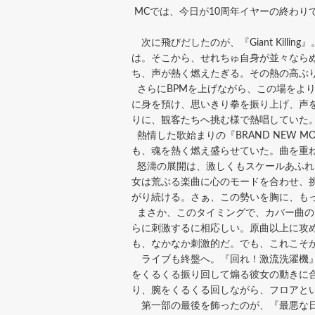
MCでは、今日が10周年イヤーの終わり
次に飛びだしたのが、『Giant Kil
は。そこから、せれちゅ自身が並々なら
ち、声が熱く燃えたぎる。その熱の高ぶ
さらにBPMを上げながら、この場をより激
に身を預け、思いきり拳を振り上げ、声
りに、観客たちへ挑む様で熱唱していた
熱情した歌始まりの『BRAND NEW
も、魂を熱く燃え盛らせていた。曲を重
怒濤の展開は、激しくもスケールあふれる『Ag
女は荒ぶる楽曲に心のモードを合わせ、
がり続ける。さぁ、この勢いを胸に、もっ
まさか、このタイミングで、カバー曲の
らに刺激するに相応しい。原曲以上に攻
も、なかなか刺激的だ。でも、これこそが
ライブも終盤へ。『回れ！激流洗濯機』
をくるくる振り回して煽る彼女の動きに
り、腕をくるくる回しながら、フロアと
第一部の最後を飾ったのが、『最悪な日