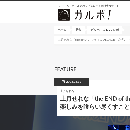
メ
アイドル・ガールズポップ＆ロック専門情報サイト
イ
ン
コ
ン
ホーム
特集
ガルポ！ズ LIVE レポ
テ
上月せれな「the END of the first DE
ン
ツ
に
移
動
FEATURE
2025.05.13
上月せれな
上月せれな「the END o
楽しみを喰らい尽くすこと