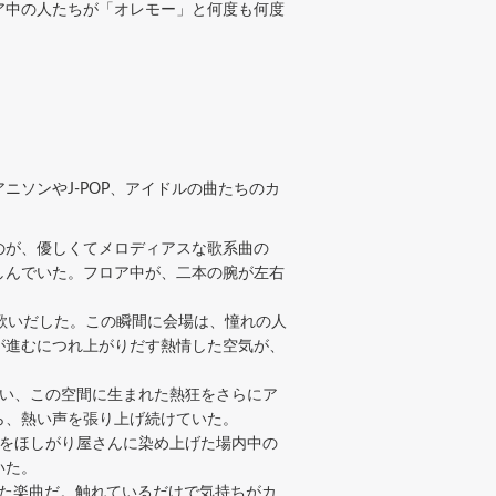
ア中の人たちが「オレモー」と何度も何度
。
ソンやJ-POP、アイドルの曲たちのカ
のが、優しくてメロディアスな歌系曲の
しんでいた。フロア中が、二本の腕が左右
e』を歌いだした。この瞬間に会場は、憧れの人
が進むにつれ上がりだす熱情した空気が、
い、この空間に生まれた熱狂をさらにア
ら、熱い声を張り上げ続けていた。
をほしがり屋さんに染め上げた場内中の
いた。
ちた楽曲だ。触れているだけで気持ちがカ