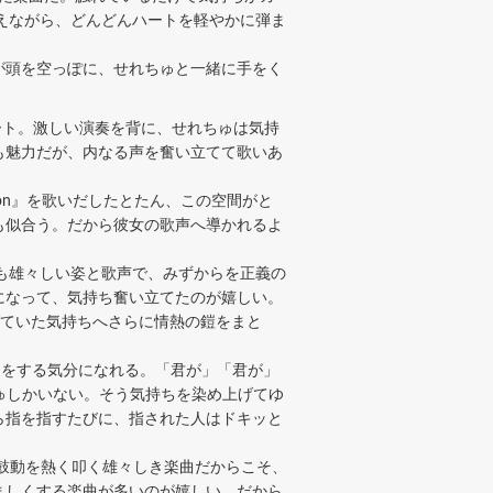
覚えながら、どんどんハートを軽やかに弾ま
が頭を空っぽに、せれちゅと一緒に手をく
、スタート。激しい演奏を背に、せれちゅは気持
も魅力だが、内なる声を奮い立てて歌いあ
ion』を歌いだしたとたん、この空間がと
も似合う。だから彼女の歌声へ導かれるよ
ゅも雄々しい姿と歌声で、みずからを正義の
になって、気持ち奮い立てたのが嬉しい。
上げていた気持ちへさらに情熱の鎧をまと
告白をする気分になれる。「君が」「君が」
ちゅしかいない。そう気持ちを染め上げてゆ
がら指を指すたびに、指された人はドキッと
の鼓動を熱く叩く雄々しき楽曲だからこそ、
ましくする楽曲が多いのが嬉しい。だから