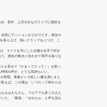
も含め、長年、上月せれなのライブに熱狂を
、自然にテンションが上がりだす。彼女の
声を張り上げ、熱いクラップをぶつけ、こ
駆け、マイクを手にした左腕を右手で叩き
合う。彼女の動きに合わせて両手を振りな
振りも見せて『かまってだって！』を歌っ
MIXの声が、とても気持ちいい。
』を歌唱。青春という眩しい服を身にまと
に歌えば、この場は、いつだって終わらな
れちゅはもちろん、フロアでも多くの人た
でいた。「最強」「せれちゅ」と声を交わ