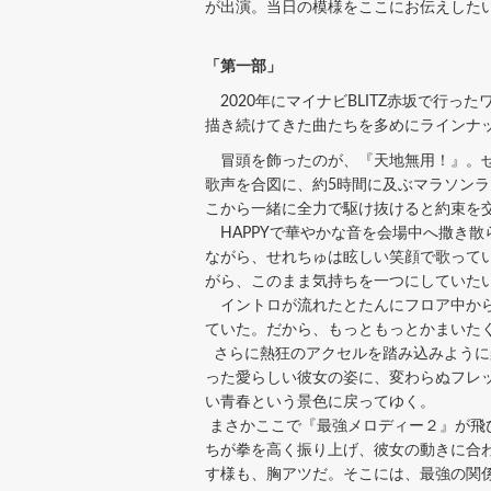
が出演。当日の模様をここにお伝えした
「第一部」
2020年にマイナビBLITZ赤坂で行
描き続けてきた曲たちを多めにラインナ
冒頭を飾ったのが、『天地無用！』。せ
歌声を合図に、約5時間に及ぶマラソン
こから一緒に全力で駆け抜けると約束を
HAPPYで華やかな音を会場中へ撒き散
ながら、せれちゅは眩しい笑顔で歌って
がら、このまま気持ちを一つにしていた
イントロが流れたとたんにフロア中から
ていた。だから、もっともっとかまいた
さらに熱狂のアクセルを踏み込みように
った愛らしい彼女の姿に、変わらぬフレ
い青春という景色に戻ってゆく。
まさかここで『最強メロディー２』が飛
ちが拳を高く振り上げ、彼女の動きに合
す様も、胸アツだ。そこには、最強の関