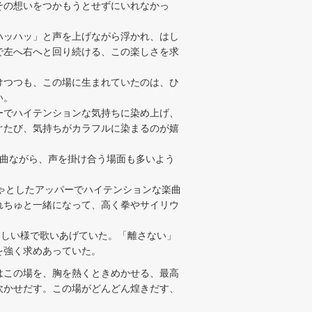
その想いをつかもうとせずにいれなかっ
ハッハッ」と声を上げながら浮かれ、はし
で左へ右へと回り続ける、この楽しさを求
けつつも、この場に生まれていたのは、ひ
い。
ーでハイテンションな気持ちに染め上げ、
ぐたび、気持ちがカラフルに染まるのが嬉
曲ながら、声を掛け合う場面も多いよう
わちゃとしたアッパーでハイテンションな楽曲
れちゅと一緒になって、高く拳やサイリウ
凛々しい様で歌いあげていた。「離さない」
を強く求めあっていた。
はこの場を、胸を熱くときめかせる、最高
吹かせだす。この場がどんどん煌きだす、