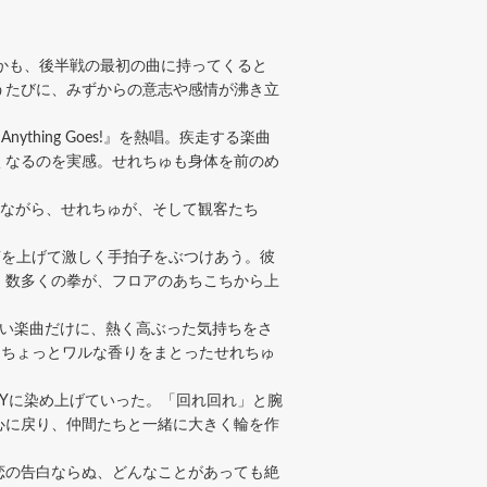
、しかも、後半戦の最初の曲に持ってくると
うたびに、みずからの意志や感情が沸き立
ing Goes!』を熱唱。疾走する楽曲
くなるのを実感。せれちゅも身体を前のめ
感じながら、せれちゅが、そして観客たち
」 と声を上げて激しく手拍子をぶつけあう。彼
。数多くの拳が、フロアのあちこちから上
い楽曲だけに、熱く高ぶった気持ちをさ
!ちょっとワルな香りをまとったせれちゅ
Yに染め上げていった。「回れ回れ」と腕
心に戻り、仲間たちと一緒に大きく輪を作
恋の告白ならぬ、どんなことがあっても絶