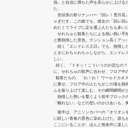
強」と自信に満ちた声を高らかに上げる
た。
音頭系の祭りナンバー『回レ！雪月花』
ゃぎだす。この曲でも、彼女の「回レ回
めたくてライブに足を運ぶ人たちも多い
せれちゅと観客たちによる熱い熱い手拍
と際熱情した景色。テンション高くアッ
続く『エンドレス土日』でも、熱情した
ときにわちゃわちゃしながら、エンドレ
しい。
続く、『ドキッ！こういうのが恋なの？
に、せれちゅの歌声に合わせ、フロア中
観客たちの、「わ！わ！ ワールドカオス」
に乗せ、フロア中の人たちがこの場を熱
ムを振り上げて楽しむ、その瞬間瞬間が
熱情した勢いを繋ぐよう前半ブロックの最後
「離れない」などの想いのかけあいも、
後半は、アニソンカバーの『オリオンを
に眩しい青春の景色に染め上げた。誰も
ここにいることが、ほんと無条件に楽しい!