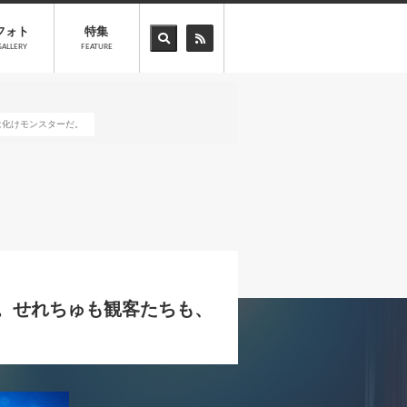
フォト
特集
GALLERY
FEATURE
力は化けモンスターだ。
曲を熱唱。せれちゅも観客たちも、