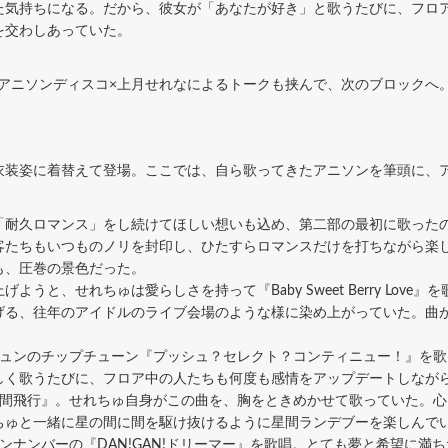
た気持ちになる。だから、彼女が「あなたが好き」と歌うたびに、フロ
を交わしあっていた。
アニソンディスコ×上月せれなによるトークも挟んで、次のブロックへ
装姿に着替えて登場。ここでは、自ら歌ってきたアニソンを筆頭に、アニ
耐久ロマンス」をし続けてほしい想いも込め、第二部の最初に歌った
客たちもいつものノリを封印し、ひたすらロマンスだけを打ちながら楽
も、圧巻の景色だった。
と、せれちゅは愛らしさを持って『Baby Sweet Berry Lov
げる、往年のアイドルのライブ会場のような様に染め上がっていた。曲
ュンのチップチューン『プッシュ？セレクト？コンティニュー！』を歌
しく歌うたびに、フロア中の人たちも何度も感情をアップデートしなが
間飛行』。せれちゅ自身がこの曲を、胸をときめかせて歌っていた。心
ちゅと一緒に星の間に間を駆け抜けるように星間ランデブーを楽しんで
ナンバーの『DAN!GAN!ドリーマー』を歌唱。とても夢と希望に満