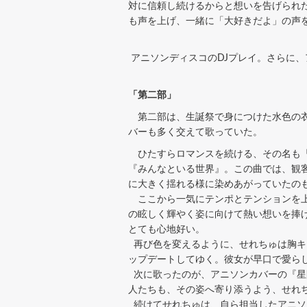
対に信頼し続けるからと想いを告げられ
も声を上げ、一緒に「大好きだよ」の声
アニソンディスコのDJプレイ。さらに、
「第二部」
第二部は、生誕祭で身につけた水色の衣
バーも多く交えて歌っていた。
ひたすらロマンスを続ける、その名も「
『みんなといる世界』。この曲では、観
に大きく揺れる様に染めあがっていたの
ここから一気にテンポとテンションを上げよう
の眩しく輝やく姿に向けて熱い想いを捧
とても心地好い。
再び色を変えるように、せれちゅは胸キ
ップデートしてゆく。彼女が早口で愛ら
次に歌ったのが、アニソンカバーの『星
人たちも、その姿へ寄り添うよう、せれ
続けてせれちゅは、自ら担当したアニソン