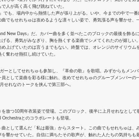
ちで人が高く高く飛び跳ねていた。
ART』でも、場内中から熱情した声が張り上がる。いや、今までの中で一番
の曲でもせれちゅは攻めるような凛々しい姿で、勇気漲る声を響かせ、
nd New Days』だ。カバー曲を多く並べたこのブロックの最後を飾
上げる、勇気がみなぎり、胸を熱くする楽曲でシメてくれたのが嬉しい
染め上げていたのは言うまでもない。終盤では、オレンジのサイリウム
に、誰もが胸を熱く奮わせ熱狂し続けていた
ンガーとしてせれちゅも参加し、『革命の歌』を歌唱。みずからもメン
一員として楽曲を彩る様に触れ、改めてせれちゅのグループメンバーの
上月せれなのトークを挟んで第三部へ。
を放つ10周年衣装姿で登場。このブロック、後半に上月せれなとして
l Orchestraとのコラボレートも登場。
曲として選んだ「私は最強」からスタート。この曲でもせれちゅは、
声を響かせていた。自信に満ちたその歌声が、触れた人たちの気持ちも