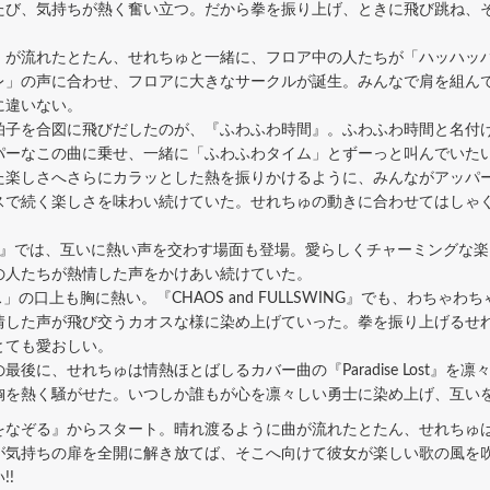
たび、気持ちが熱く奮い立つ。だから拳を振り上げ、ときに飛び跳ね、
が流れたとたん、せれちゅと一緒に、フロア中の人たちが「ハッハッ
レ」の声に合わせ、フロアに大きなサークルが誕生。みんなで肩を組ん
に違いない。
子を合図に飛びだしたのが、『ふわふわ時間』。ふわふわ時間と名付
パーなこの曲に乗せ、一緒に「ふわふわタイム」とずーっと叫んでいた
楽しさへさらにカラッとした熱を振りかけるように、みんながアッパ
スで続く楽しさを味わい続けていた。せれちゅの動きに合わせてはしゃ
』では、互いに熱い声を交わす場面も登場。愛らしくチャーミングな楽
の人たちが熱情した声をかけあい続けていた。
の口上も胸に熱い。『CHAOS and FULLSWING』でも、わちゃ
情した声が飛び交うカオスな様に染め上げていった。拳を振り上げるせ
とても愛おしい。
に、せれちゅは情熱ほとばしるカバー曲の『Paradise Lost』を
胸を熱く騒がせた。いつしか誰もが心を凛々しい勇士に染め上げ、互い
なぞる』からスタート。晴れ渡るように曲が流れたとたん、せれちゅ
が気持ちの扉を全開に解き放てば、そこへ向けて彼女が楽しい歌の風を
!