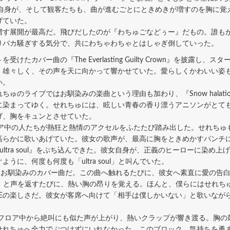
女自身が、そして観客たちも、曲が進むごとにときめきが増すのを胸に
げていた。
す展開が最高だ。飛びだしたのが『わちゅごなどぅー』だもの。誰も
りバカ騒ぎする気分で、共にわちゃわちゃとはしゃぎ倒していった。
カバー曲の『The Everlasting Guilty Crown』を披露し
、雄々しく、その声を天に向かって響かせていた。愛らしくかわいい姿
い。
のライブではお馴染みの楽曲という理由も加わり、『Snow halat
に染まってゆく。せれちゅには、眩しい青春の香り漂うアニソンがとて
げ、胸をキュンとさせていた。
に、フロア中の人たちが熱狂と熱情のアクセルをふたたび踏み出した。せれち
高らかに歌いあげていた。彼女の歌声が、最高に胸をときめかすパンチ
tra soul』をぶち込んできた。彼女自身が、正義のヒーローに染め
に、何度も何度も「ultra soul」と叫んでいた。
イブではお馴染みのカバー曲だ。この曲へ触れるたびに、彼女へ素直に愛の
OU」と声を返すたびに、熱い胸の昂りを覚える。ほんと、僕らにはせれ
ONEの楽しさだ。彼女が客席へ向けて「相手は僕しかいない」と歌いな
、フロア中から絶叫にも似た声が上がり、熱いクラップが響き渡る。胸
せれちゅへ全力でぶつけずにいれなかった。このブロック、気持ちを勇